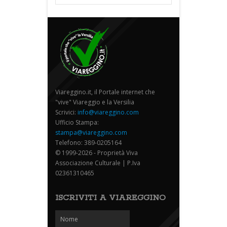
Viareggino.it, il Portale internet che
"vive" Viareggio e la Versilia
Scrivici:
info@viareggino.com
Ufficio Stampa:
stampa@viareggino.com
Telefono: 389-0205164
© 1999-2026 - Proprietà Viva
Associazione Culturale | P.Iva
02361310465
ISCRIVITI A VIAREGGINO