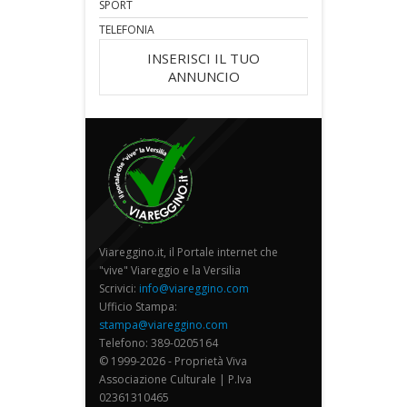
SPORT
TELEFONIA
INSERISCI IL TUO
ANNUNCIO
Viareggino.it, il Portale internet che
"vive" Viareggio e la Versilia
Scrivici:
info@viareggino.com
Ufficio Stampa:
stampa@viareggino.com
Telefono: 389-0205164
© 1999-2026 - Proprietà Viva
Associazione Culturale | P.Iva
02361310465