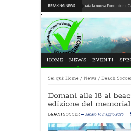
Carnevale - Nominata la nuova Fondazione Carnevale di 
BREAKING NEWS
HOME
NEWS
EVENTI
SPE
Sei qui:
Home
/
News
/
Beach Socce
Domani alle 18 al beac
edizione del memorial
sabato 16 maggio 2026
BEACH SOCCER