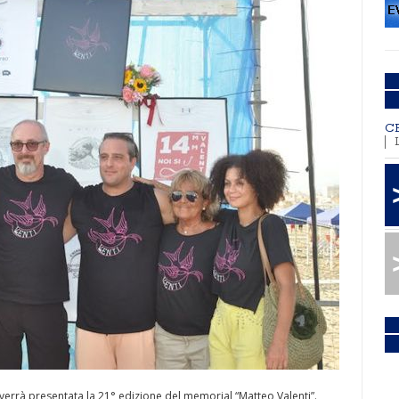
C
errà presentata la 21° edizione del memorial “Matteo Valenti”.