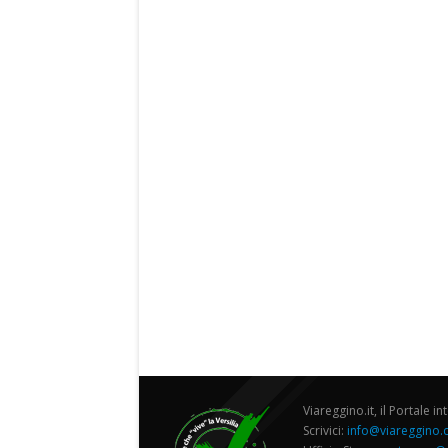
Viareggino.it, il Portale in
Scrivici:
info@viareggino