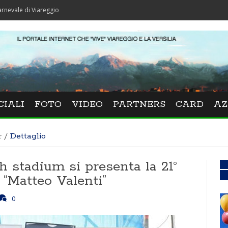
Viareggio
CIALI
FOTO
VIDEO
PARTNERS
CARD
AZ
r
/
Dettaglio
h stadium si presenta la 21°
 “Matteo Valenti”
0