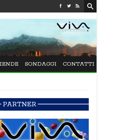
Festival La Versiliana - La direttrice lucchese Beatrice Vene
IENDE
SONDAGGI
CONTATTI
PARTNER