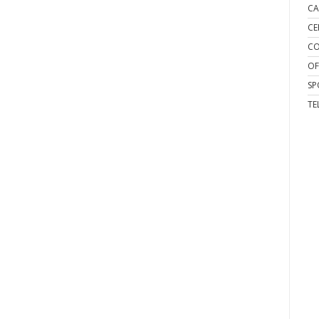
CA
CE
CO
OF
SP
TE