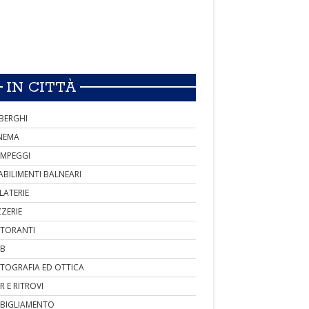
IN CITTÀ
BERGHI
NEMA
MPEGGI
ABILIMENTI BALNEARI
LATERIE
ZZERIE
STORANTI
B
TOGRAFIA ED OTTICA
R E RITROVI
BIGLIAMENTO