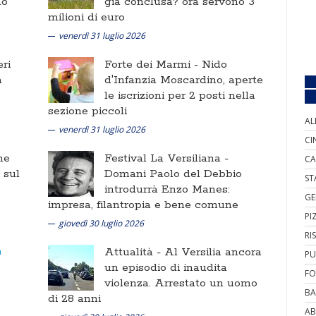
no
già conclusa? ora servono 3
milioni di euro
venerdì 31 luglio 2026
ri
Forte dei Marmi -
Nido
a
d'Infanzia Moscardino, aperte
le iscrizioni per 2 posti nella
sezione piccoli
AL
venerdì 31 luglio 2026
CI
ne
Festival La Versiliana -
CA
i sul
Domani Paolo del Debbio
ST
introdurrà Enzo Manes:
GE
impresa, filantropia e bene comune
PI
giovedì 30 luglio 2026
RI
Attualità -
Al Versilia ancora
PU
un episodio di inaudita
FO
violenza. Arrestato un uomo
BA
di 28 anni
AB