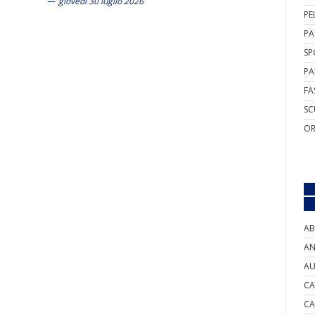
giovedì 30 luglio 2026
PE
PA
SP
PA
FA
SC
OR
AB
AN
AU
CA
CA