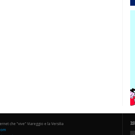
I
ternet che "vive" Viareggio e la Versilia
.com