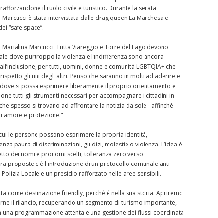
fforzandone il ruolo civile e turistico. Durante la serata
 Marcucci è stata intervistata dalle drag queen La Marchesa e
dei “safe space”.
o Marialina Marcucci. Tutta Viareggio e Torre del Lago devono
obale dove purtroppo la violenza e l’indifferenza sono ancora
all’inclusione, per tutti, uomini, donne e comunità LGBTQIA+ che
rispetto gli uni degli altri. Penso che saranno in molti ad aderire e
à dove si possa esprimere liberamente il proprio orientamento e
ne tutti gli strumenti necessari per accompagnare i cittadini in
che spesso si trovano ad affrontare la notizia da sole - affinché
 di amore e protezione."
 cui le persone possono esprimere la propria identità,
nza paura di discriminazioni, giudizi, molestie o violenza. L’idea è
retto dei nomi e pronomi scelti, tolleranza zero verso
a proposte c'è l'introduzione di un protocollo comunale anti-
Polizia Locale e un presidio rafforzato nelle aree sensibili.
ta come destinazione friendly, perchè è nella sua storia. Apriremo
arne il rilancio, recuperando un segmento di turismo importante,
n una programmazione attenta e una gestione dei flussi coordinata