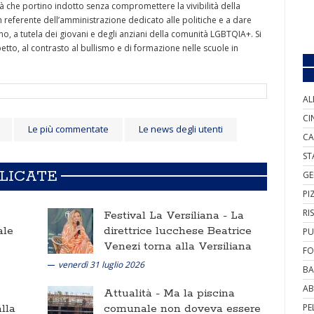
tà che portino indotto senza compromettere la vivibilità della
n referente dell’amministrazione dedicato alle politiche e a dare
eno, a tutela dei giovani e degli anziani della comunità LGBTQIA+. Si
etto, al contrasto al bullismo e di formazione nelle scuole in
AL
CI
Le più commentate
Le news degli utenti
CA
ST
BLICATE
GE
PI
RI
Festival La Versiliana -
La
ale
direttrice lucchese Beatrice
PU
Venezi torna alla Versiliana
FO
venerdì 31 luglio 2026
BA
AB
Attualità -
Ma la piscina
lla
comunale non doveva essere
PE