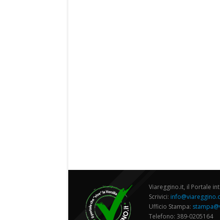
Viareggino.it, il Portale in
Scrivici:
info@viareggino
Ufficio Stampa:
stampa@v
Telefono: 389-0205164