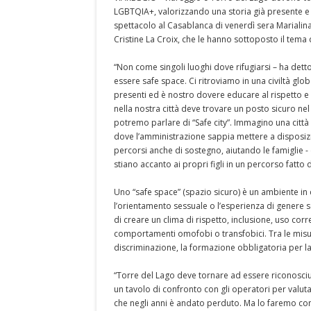
LGBTQIA+, valorizzando una storia già presente e ra
spettacolo al Casablanca di venerdì sera Marialina
Cristine La Croix, che le hanno sottoposto il tema 
“Non come singoli luoghi dove rifugiarsi – ha dett
essere safe space. Ci ritroviamo in una civiltà gl
presenti ed è nostro dovere educare al rispetto e 
nella nostra città deve trovare un posto sicuro nel 
potremo parlare di “Safe city”. Immagino una citt
dove l’amministrazione sappia mettere a disposizio
percorsi anche di sostegno, aiutando le famiglie - 
stiano accanto ai propri figli in un percorso fatto
Uno “safe space” (spazio sicuro) è un ambiente in
l’orientamento sessuale o l’esperienza di genere se
di creare un clima di rispetto, inclusione, uso cor
comportamenti omofobi o transfobici. Tra le misur
discriminazione, la formazione obbligatoria per la 
“Torre del Lago deve tornare ad essere riconosciu
un tavolo di confronto con gli operatori per valut
che negli anni è andato perduto. Ma lo faremo co