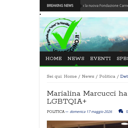
Carnevale - Nominata la nuova Fondazione Carnevale di Via
BREAKING NEWS
HOME
NEWS
EVENTI
SPE
Sei qui:
Home
/
News
/
Politica
/
Det
Marialina Marcucci ha
LGBTQIA+
domenica 17 maggio 2026
0
POLITICA