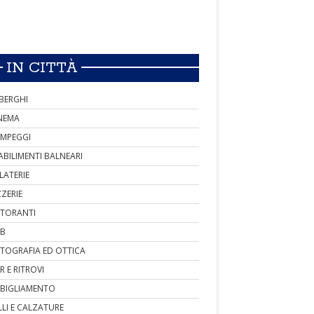
IN CITTÀ
BERGHI
NEMA
MPEGGI
ABILIMENTI BALNEARI
LATERIE
ZZERIE
STORANTI
B
TOGRAFIA ED OTTICA
R E RITROVI
BIGLIAMENTO
LLI E CALZATURE