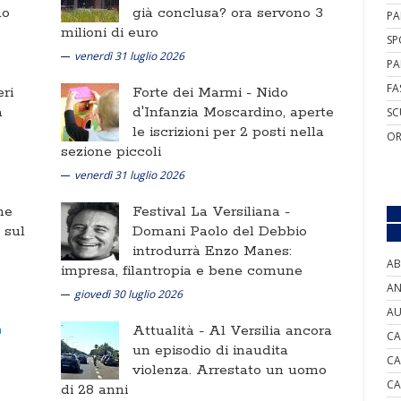
no
già conclusa? ora servono 3
PA
milioni di euro
SP
venerdì 31 luglio 2026
PA
FA
ri
Forte dei Marmi -
Nido
a
d'Infanzia Moscardino, aperte
SC
le iscrizioni per 2 posti nella
OR
sezione piccoli
venerdì 31 luglio 2026
ne
Festival La Versiliana -
i sul
Domani Paolo del Debbio
introdurrà Enzo Manes:
AB
impresa, filantropia e bene comune
AN
giovedì 30 luglio 2026
AU
Attualità -
Al Versilia ancora
CA
un episodio di inaudita
CA
violenza. Arrestato un uomo
CA
di 28 anni