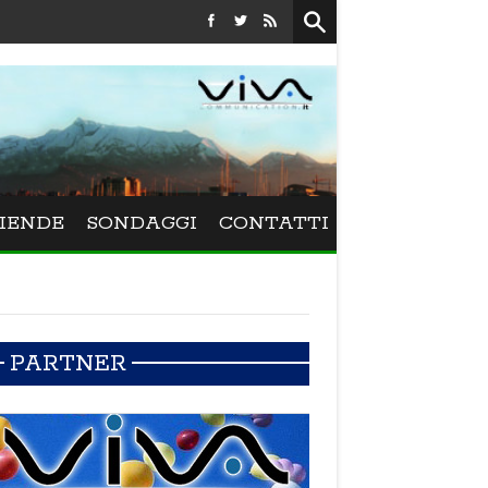
Festival La Versiliana - La direttrice lucchese Beatrice Venezi t
IENDE
SONDAGGI
CONTATTI
PARTNER