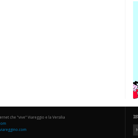
I
ternet che "vive" Viareggio e la Versilia
.com
iareggino.com