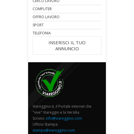
CERCO LAVORO
COMPUTER
OFFRO LAVORO
SPORT
TELEFONIA
INSERISCI IL TUO
ANNUNCIO
Viareggino.it, il Portale internet che
"vive" Viareggio e la Versilia
Scrivici:
info@viareggino.com
Ufficio Stampa:
stampa@viareggino.com