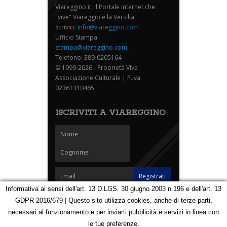
Viareggino.it, il Portale internet che
"vive" Viareggio e la Versilia
Scrivici:
info@viareggino.com
Ufficio Stampa:
stampa@viareggino.com
Telefono: 389-0205164
© 1999-2026 - Proprietà Viva
Associazione Culturale | P.Iva
02361310465
ISCRIVITI A VIAREGGINO
Informativa ai sensi dell'art. 13 D.LGS. 30 giugno 2003 n.196 e dell'art. 13
GDPR 2016/679 | Questo sito utilizza cookies, anche di terze parti,
Homepage
Notizie
Speciali
Eventi
Foto Carnevale
necessari al funzionamento e per inviarti pubblicità e servizi in linea con
Foto Viareggino
Partners
Contatti
le tue preferenze.