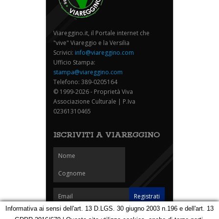
Viareggino.it, il Portale internet che
"vive" Viareggio e la Versilia
Scrivici:
info@viareggino.com
Ufficio Stampa:
stampa@viareggino.com
Telefono: 389-0205164
© 1999-2026 - Proprietà Viva
Associazione Culturale | P.Iva
02361310465
ISCRIVITI A VIAREGGINO
Informativa ai sensi dell'art. 13 D.LGS. 30 giugno 2003 n.196 e dell'art. 13