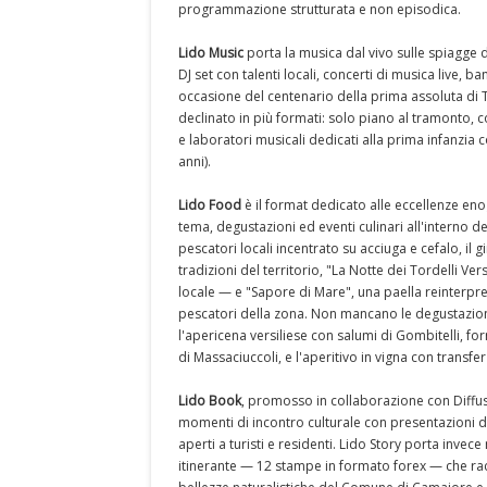
programmazione strutturata e non episodica.
Lido Music
porta la musica dal vivo sulle spiagge 
DJ set con talenti locali, concerti di musica live, 
occasione del centenario della prima assoluta di
declinato in più formati: solo piano al tramonto, co
e laboratori musicali dedicati alla prima infanzia 
anni).
Lido Food
è il format dedicato alle eccellenze en
tema, degustazioni ed eventi culinari all'interno de
pescatori locali incentrato su acciuga e cefalo, il gi
tradizioni del territorio, "La Notte dei Tordelli Ve
locale — e "Sapore di Mare", una paella reinterpre
pescatori della zona. Non mancano le degustazioni 
l'apericena versiliese con salumi di Gombitelli, f
di Massaciuccoli, e l'aperitivo in vigna con transf
Lido Book
, promosso in collaborazione con Diffus
momenti di incontro culturale con presentazioni di
aperti a turisti e residenti. Lido Story porta invec
itinerante — 12 stampe in formato forex — che racco