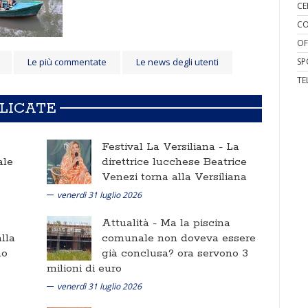
CE
CO
OF
Le più commentate
Le news degli utenti
SP
TE
BLICATE
Festival La Versiliana -
La
ale
direttrice lucchese Beatrice
Venezi torna alla Versiliana
venerdì 31 luglio 2026
Attualità -
Ma la piscina
lla
comunale non doveva essere
no
già conclusa? ora servono 3
milioni di euro
venerdì 31 luglio 2026