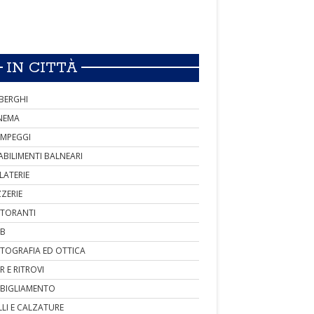
IN CITTÀ
BERGHI
NEMA
MPEGGI
ABILIMENTI BALNEARI
LATERIE
ZZERIE
STORANTI
B
TOGRAFIA ED OTTICA
R E RITROVI
BIGLIAMENTO
LLI E CALZATURE