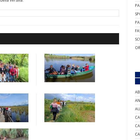
ella Versilia.
PA
SP
PA
FA
SC
OR
AB
AN
AU
CA
CA
CA