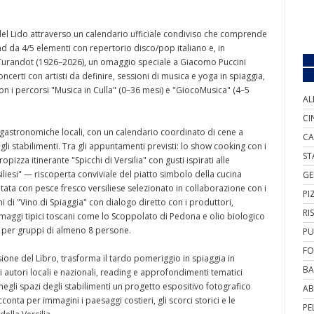
del Lido attraverso un calendario ufficiale condiviso che comprende
band da 4/5 elementi con repertorio disco/pop italiano e, in
 Turandot (1926–2026), un omaggio speciale a Giacomo Puccini
ncerti con artisti da definire, sessioni di musica e yoga in spiaggia,
con i percorsi "Musica in Culla" (0–36 mesi) e "GiocoMusica" (4–5
AL
CI
ogastronomiche locali, con un calendario coordinato di cene a
CA
gli stabilimenti. Tra gli appuntamenti previsti: lo show cooking con i
ST
ropizza itinerante "Spicchi di Versilia" con gusti ispirati alle
rsiliesi" — riscoperta conviviale del piatto simbolo della cucina
GE
tata con pesce fresco versiliese selezionato in collaborazione con i
PI
di "Vino di Spiaggia" con dialogo diretto con i produttori,
RI
ormaggi tipici toscani come lo Scoppolato di Pedona e olio biologico
er per gruppi di almeno 8 persone.
PU
FO
ione del Libro, trasforma il tardo pomeriggio in spiaggia in
BA
 autori locali e nazionali, reading e approfondimenti tematici
e negli spazi degli stabilimenti un progetto espositivo fotografico
AB
nta per immagini i paesaggi costieri, gli scorci storici e le
PE