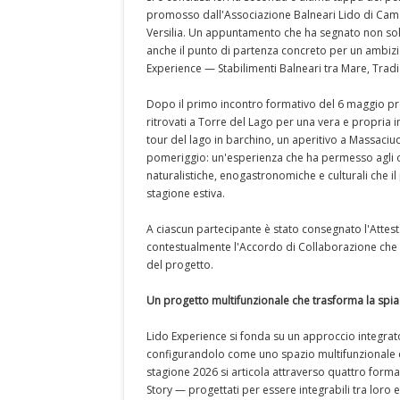
promosso dall'Associazione Balneari Lido di Cama
Versilia. Un appuntamento che ha segnato non solo
anche il punto di partenza concreto per un ambizio
Experience — Stabilimenti Balneari tra Mare, Tradi
Dopo il primo incontro formativo del 6 maggio pres
ritrovati a Torre del Lago per una vera e propria 
tour del lago in barchino, un aperitivo a Massaciuc
pomeriggio: un'esperienza che ha permesso agli o
naturalistiche, enogastronomiche e culturali che i
stagione estiva.
A ciascun partecipante è stato consegnato l'Attesta
contestualmente l'Accordo di Collaborazione che c
del progetto.
Un progetto multifunzionale che trasforma la spiag
Lido Experience si fonda su un approccio integrato
configurandolo come uno spazio multifunzionale cap
stagione 2026 si articola attraverso quattro forma
Story — progettati per essere integrabili tra loro 