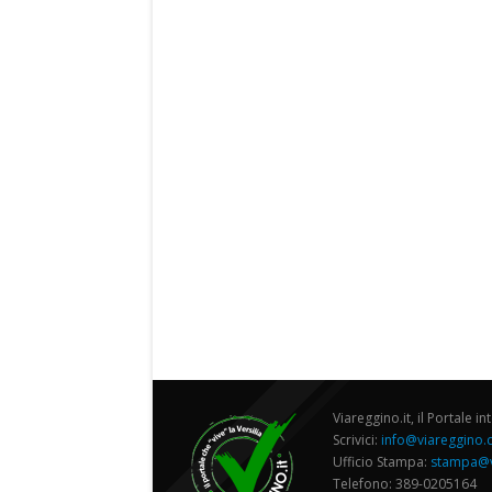
Viareggino.it, il Portale in
Scrivici:
info@viareggino
Ufficio Stampa:
stampa@v
Telefono: 389-0205164