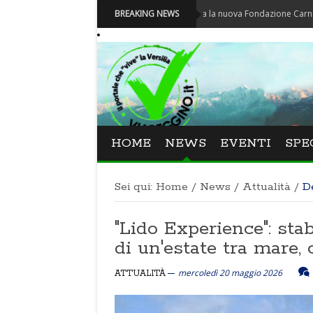
Carnevale - Nominata la nuova Fondazione Carnevale di Via
BREAKING NEWS
HOME
NEWS
EVENTI
SPE
Sei qui:
Home
/
News
/
Attualità
/
D
"Lido Experience": sta
di un'estate tra mare, 
mercoledì 20 maggio 2026
ATTUALITÀ