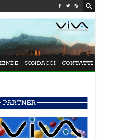
Festival La Versiliana - La direttrice lucchese Beatrice Venezi t
IENDE
SONDAGGI
CONTATTI
PARTNER