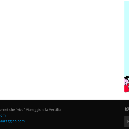
I
ternet che "vive" Viareggio e la Versilia
.com
iareggino.com