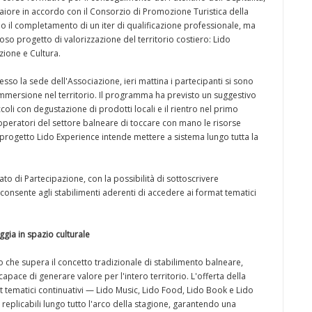
iore in accordo con il Consorzio di Promozione Turistica della
 il completamento di un iter di qualificazione professionale, ma
so progetto di valorizzazione del territorio costiero: Lido
zione e Cultura.
so la sede dell'Associazione, ieri mattina i partecipanti si sono
immersione nel territorio. Il programma ha previsto un suggestivo
coli con degustazione di prodotti locali e il rientro nel primo
peratori del settore balneare di toccare con mano le risorse
l progetto Lido Experience intende mettere a sistema lungo tutta la
to di Partecipazione, con la possibilità di sottoscrivere
onsente agli stabilimenti aderenti di accedere ai format tematici
gia in spazio culturale
 che supera il concetto tradizionale di stabilimento balneare,
ace di generare valore per l'intero territorio. L'offerta della
t tematici continuativi — Lido Music, Lido Food, Lido Book e Lido
e replicabili lungo tutto l'arco della stagione, garantendo una