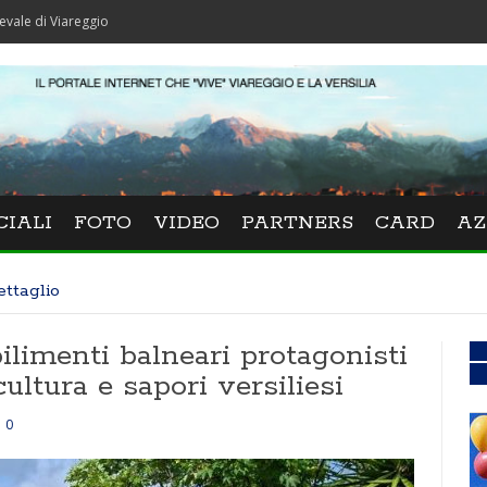
reggio
CIALI
FOTO
VIDEO
PARTNERS
CARD
AZ
ettaglio
bilimenti balneari protagonisti
cultura e sapori versiliesi
0