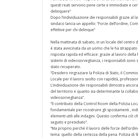
questi reati servono pene certe e immediate e cer
delinquere”
Dopo l’individuazione dei responsabili grazie al lav
sindaco lancia un appello: “Forze dell’ordine, Com
effettive per chi delinque”
Nella mattinata di sabato, in un locale del centro 
è stata avvicinata da un uomo che le ha strappato 
risposta rapida ed efficace: grazie al lavoro della P
sistemi di videosorveglianza, i responsabili sono st
stato recuperato.
“Desidero ringraziare la Polizia di Stato, il Commis
Locale per il lavoro svolto con rapidità, profession
L’individuazione dei responsabili dimostra ancora 
del territorio e quanto sia determinante la collabo
videosorveglianza”.
“Il contributo della Control Room della Polizia Local
fondamentale per ricostruire gli spostamenti , indi
elementi utili alle indagini. Questo conferma ciò 
seguito e presidiato”.
“Ma proprio perché il lavoro delle forze dell’ordi
tema: quello della certezza della pena. Polizia di S