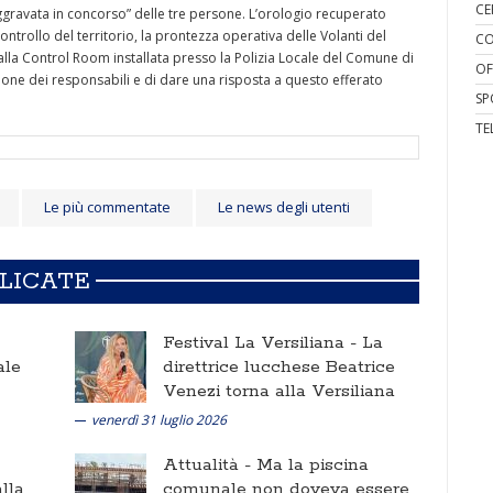
CE
ggravata in concorso” delle tre persone. L’orologio recuperato
controllo del territorio, la prontezza operativa delle Volanti del
CO
alla Control Room installata presso la Polizia Locale del Comune di
OF
ione dei responsabili e di dare una risposta a questo efferato
SP
TE
Le più commentate
Le news degli utenti
BLICATE
Festival La Versiliana -
La
ale
direttrice lucchese Beatrice
Venezi torna alla Versiliana
venerdì 31 luglio 2026
Attualità -
Ma la piscina
lla
comunale non doveva essere