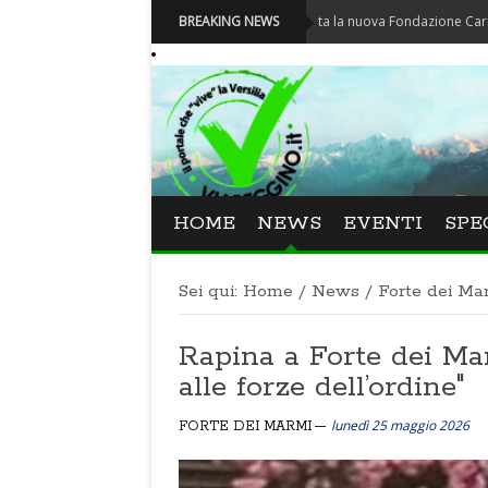
Carnevale - Nominata la nuova Fondazione Carnevale di Vi
BREAKING NEWS
HOME
NEWS
EVENTI
SPE
Sei qui:
Home
/
News
/
Forte dei Ma
Rapina a Forte dei Mar
alle forze dell’ordine"
lunedì 25 maggio 2026
FORTE DEI MARMI