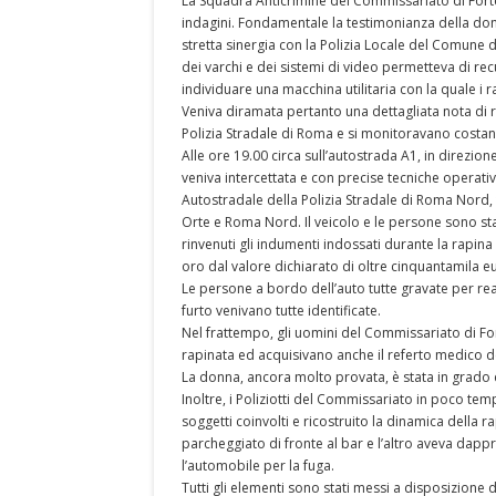
La Squadra Anticrimine del Commissariato di Forte 
indagini. Fondamentale la testimonianza della donn
stretta sinergia con la Polizia Locale del Comune 
dei varchi e dei sistemi di video permetteva di rec
individuare una macchina utilitaria con la quale i
Veniva diramata pertanto una dettagliata nota di ric
Polizia Stradale di Roma e si monitoravano costan
Alle ore 19.00 circa sull’autostrada A1, in direzi
veniva intercettata e con precise tecniche operati
Autostradale della Polizia Stradale di Roma Nord, t
Orte e Roma Nord. Il veicolo e le persone sono st
rinvenuti gli indumenti indossati durante la rapina
oro dal valore dichiarato di oltre cinquantamila e
Le persone a bordo dell’auto tutte gravate per reat
furto venivano tutte identificate.
Nel frattempo, gli uomini del Commissariato di Fo
rapinata ed acquisivano anche il referto medico de
La donna, ancora molto provata, è stata in grado d
Inoltre, i Poliziotti del Commissariato in poco te
soggetti coinvolti e ricostruito la dinamica della 
parcheggiato di fronte al bar e l’altro aveva dappr
l’automobile per la fuga.
Tutti gli elementi sono stati messi a disposizione 