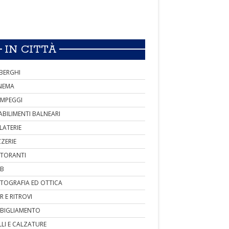
IN CITTÀ
BERGHI
NEMA
MPEGGI
ABILIMENTI BALNEARI
LATERIE
ZZERIE
STORANTI
B
TOGRAFIA ED OTTICA
R E RITROVI
BIGLIAMENTO
LLI E CALZATURE