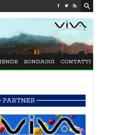
Festival La Versiliana - La direttrice lucchese Beatrice Venezi
IENDE
SONDAGGI
CONTATTI
PARTNER