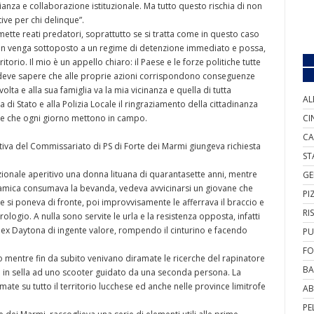
ianza e collaborazione istituzionale. Ma tutto questo rischia di non
ve per chi delinque”.
ette reati predatori, soprattutto se si tratta come in questo caso
 non venga sottoposto a un regime di detenzione immediato e possa,
torio. Il mio è un appello chiaro: il Paese e le forze politiche tutte
 deve sapere che alle proprie azioni corrispondono conseguenze
lta e alla sua famiglia va la mia vicinanza e quella di tutta
AL
 di Stato e alla Polizia Locale il ringraziamento della cittadinanza
one che ogni giorno mettono in campo.
CI
CA
tiva del Commissariato di PS di Forte dei Marmi giungeva richiesta
ST
adizionale aperitivo una donna lituana di quarantasette anni, mentre
GE
na amica consumava la bevanda, vedeva avvicinarsi un giovane che
PI
si poneva di fronte, poi improvvisamente le afferrava il braccio e
RI
ologio. A nulla sono servite le urla e la resistenza opposta, infatti
olex Daytona di ingente valore, rompendo il cinturino e facendo
PU
FO
 mentre fin da subito venivano diramate le ricerche del rapinatore
BA
re in sella ad uno scooter guidato da una seconda persona. La
ate su tutto il territorio lucchese ed anche nelle province limitrofe
AB
PE