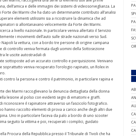
dei Marmi, raccoglieva una serie di elementi utili alle prime
PA
a, dell’amica e delle immagini dei sistemi di videosorveglianza. La
di Forte dei Marmi che ha dato un determinante contributo all’analisi
SP
uperare elementi utilissimi sia a ricostruire la dinamica che ad
PA
 rapinatori si allontanavano velocemente da Forte dei Marmi.
FA
erca a livello nazionale. In particolare veniva allertato il Servizio
temente i movimenti dell’auto sulle strade nazionali verso Sud.
SC
one Napoli la vettura, con a bordo tre persone di origine campana
OR
ve di controllo veniva fermata dagli uomini della Sottosezione
ra le uscite autostradali di
ate sottoposte ad un accurato controllo e perquisizione. Venivano
 e soprattutto veniva recuperato l’orologio rapinato, un Rolex in
uro.
i contro la persona e contro il patrimonio, in particolare rapina e
AB
rte dei Marmi raccoglievano la denuncia dettagliata della donna
lla lesione al polso con evidenti segni di ematomi e graffi.
AN
i riconoscere il rapinatore attraverso un fascicolo fotografico.
AU
mpo hanno raccolto elementi di prova a carico anche degli altri due
CA
rapina. Uno in particolare faceva da palo a bordo di uno scooter
ima seguito la vittima e poi, recuperati i complici, guidato
CA
CA
della Procura della Repubblica presso il Tribunale di Tivoli che ha