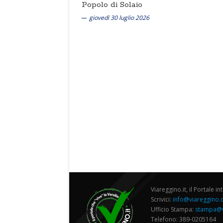
Popolo di Solaio
giovedì 30 luglio 2026
Viareggino.it, il Portale in
Scrivici:
info@viareggino
Ufficio Stampa:
stampa@v
Telefono: 389-0205164