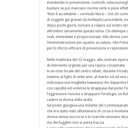
investendo in prevenzione, controlli, videosorvegl
bastare se poi mancano norme certe e pene effetti
“Non è accettabile – conclude Murzi – che chi comm
di soggetti già gravati da molteplici precedenti,
dopo pochi giorni, tornare a colpire sul nostro terri
affrontino seriamente questo tema. Chi delinque
reali, immediate e proporzionate. Alla donna coinvo
l’Amministrazione per quanto accaduto. Alla Polizia
per lo sforzo efficace di prevenzione e repressi
Nella mattinata del 22 maggio, alla centrale opera
di intervento urgente per una rapina consumata.
In un noto locale del centro infatti, durante il tr
insieme al figlio di sette anni, al marito ed ad u
indossava una maglietta hawaiana che dapprima le 
con rapidità ed violenza le strappava dal polso l’or
l’aggressore riusciva a strappare l’orologio, un R
cadere la donna dalla sedia.
Sul posto giungeva una Volante del Commissariato
che era stato visto allontanarsi di corsa e monta
donna veniva soccorsa e le ricerche venivano diram
ma dei fuggitivi non si aveva traccia.