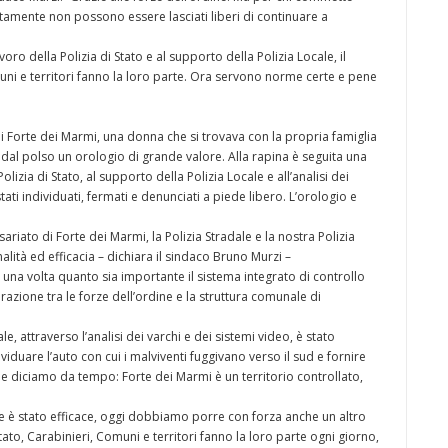
tamente non possono essere lasciati liberi di continuare a
oro della Polizia di Stato e al supporto della Polizia Locale, il
uni e territori fanno la loro parte. Ora servono norme certe e pene
di Forte dei Marmi, una donna che si trovava con la propria famiglia
dal polso un orologio di grande valore. Alla rapina è seguita una
olizia di Stato, al supporto della Polizia Locale e all’analisi dei
ati individuati, fermati e denunciati a piede libero. L’orologio e
sariato di Forte dei Marmi, la Polizia Stradale e la nostra Polizia
alità ed efficacia – dichiara il sindaco Bruno Murzi –
una volta quanto sia importante il sistema integrato di controllo
razione tra le forze dell’ordine e la struttura comunale di
e, attraverso l’analisi dei varchi e dei sistemi video, è stato
viduare l’auto con cui i malviventi fuggivano verso il sud e fornire
che diciamo da tempo: Forte dei Marmi è un territorio controllato,
ne è stato efficace, oggi dobbiamo porre con forza anche un altro
tato, Carabinieri, Comuni e territori fanno la loro parte ogni giorno,