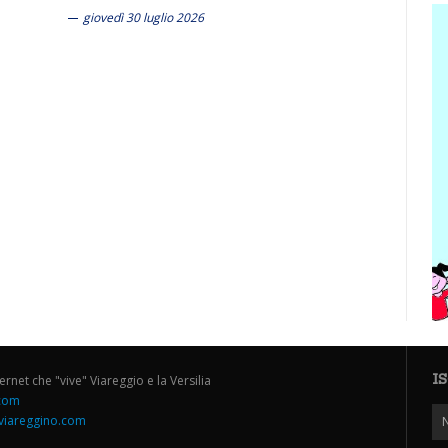
giovedì 30 luglio 2026
I
ternet che "vive" Viareggio e la Versilia
.com
iareggino.com