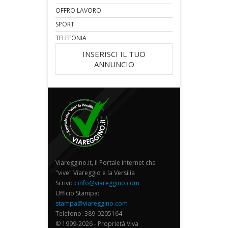
OFFRO LAVORO
SPORT
TELEFONIA
INSERISCI IL TUO
ANNUNCIO
Viareggino.it, il Portale internet che
"vive" Viareggio e la Versilia
Scrivici:
info@viareggino.com
Ufficio Stampa:
stampa@viareggino.com
Telefono: 389-0205164
© 1999-2026 - Proprietà Viva