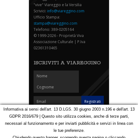
"vive" Viareggio e la Versilia
Scrivici:
info@viareggino.com
Ufficio Stampa:
stampa@viareggino.com
Telefono: 389-0205164
© 1999-2026 - Proprietà Viva
Associazione Culturale | P.Iva
02361310465
ISCRIVITI A VIAREGGINO
Informativa ai sensi dell'art. 13 D.LGS. 30 giugno 2003 n.196 e dell'art. 13
GDPR 2016/679 | Questo sito utilizza cookies, anche di terze parti,
Homepage
Notizie
Speciali
Eventi
Foto Carnevale
necessari al funzionamento e per inviarti pubblicità e servizi in linea con
Foto Viareggino
Partners
Contatti
le tue preferenze.
Privacy e Cookie Policy
Mappa
Chiudendo questo banner, scorrendo questa pagina o cliccando