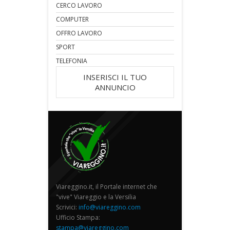
CERCO LAVORO
COMPUTER
OFFRO LAVORO
SPORT
TELEFONIA
INSERISCI IL TUO
ANNUNCIO
Viareggino.it, il Portale internet che
"vive" Viareggio e la Versilia
Scrivici:
info@viareggino.com
Ufficio Stampa:
stampa@viareggino.com