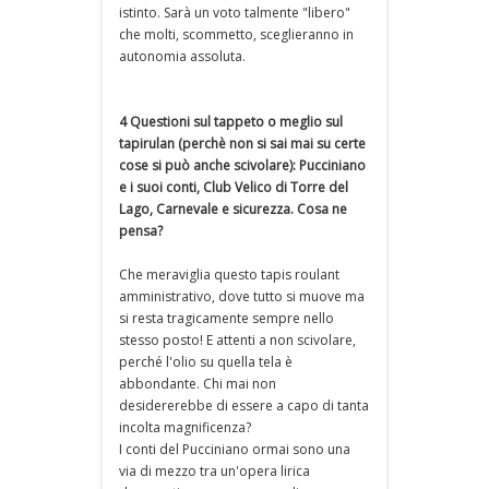
istinto. Sarà un voto talmente "libero"
che molti, scommetto, sceglieranno in
autonomia assoluta.
4 Questioni sul tappeto o meglio sul
tapirulan (perchè non si sai mai su certe
cose si può anche scivolare): Pucciniano
e i suoi conti, Club Velico di Torre del
Lago, Carnevale e sicurezza. Cosa ne
pensa?
Che meraviglia questo tapis roulant
amministrativo, dove tutto si muove ma
si resta tragicamente sempre nello
stesso posto! E attenti a non scivolare,
perché l'olio su quella tela è
abbondante. Chi mai non
desidererebbe di essere a capo di tanta
incolta magnificenza?
I conti del Pucciniano ormai sono una
via di mezzo tra un'opera lirica