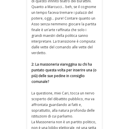
di questo infinito teatro dei burattini.
Quanto a Marcucci... beh, se il cognome
un tempo faceva tremare i palazzi del
potere, oggi… pure! Contare quanto un
Asso senza nemmeno giocare la partita
finale è un’arte raffinata che solo i
grandi maestri della politica sanno
interpretare. La transizione è compiuta:
dalle vette del comando alle vette del
verdetto.
2: La massoneria viareggina su chi ha
puntato questa volta per inserire una (o
più) delle sue pedine in consiglio
comunale?
La questione, miei Cari, tocca un nervo
scoperto del dibattito pubblico, ma va
affrontata guardando ai fatti e,
soprattutto, alla natura profonda delle
istituzioni di cui parliamo.
La Massoneria non è un partito politico,
non è una lobby elettorale, né una setta