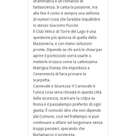
drammatica e un romanzo di
fantascienza. Si canta la passione, ma
alla fine il conto è sempre una sinfonia
di numeri rossi che farebbe impallidire
lo stesso Giacomo Puccini.
Il Club Velico di Torre del Lago è una
questione più spinosa di quella della
Massoneria, e con meno soluzioni
pronte. Dipende se chi avrà le chiavi per
aprire il porticciolo vorrà usarle o
metterle in tasca come la cattivissima
Matrigna Disney che impedisce a
Cenerentola di farsi provare la
scarpetta.
Carnevale e Sicurezza: Il Carnevale è
l'unica cosa seria rimasta in questa città.
Sulla sicurezza, scaricare la colpa su
Roma è il passatempo preferito di ogni
giunta. È comodo dire che non dipende
dal Comune, così nel frattempo si può
continuare a sfilare sul lungomare senza
troppi pensieri, sperando che
Burlamacco ci protegga.