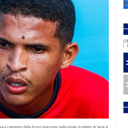
C
va il cammino della Ecoris Viareggio nella poule Scudetto di Serie A.