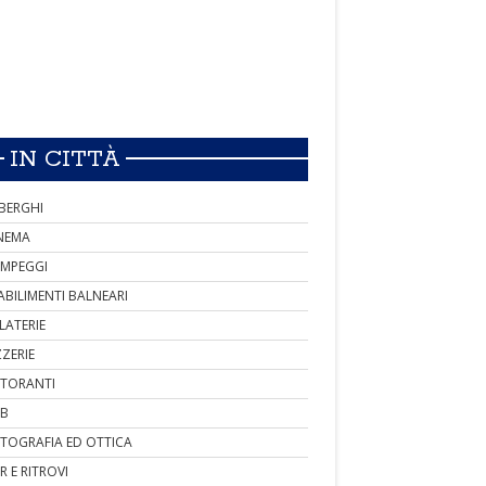
IN CITTÀ
BERGHI
NEMA
MPEGGI
ABILIMENTI BALNEARI
LATERIE
ZZERIE
STORANTI
B
TOGRAFIA ED OTTICA
R E RITROVI