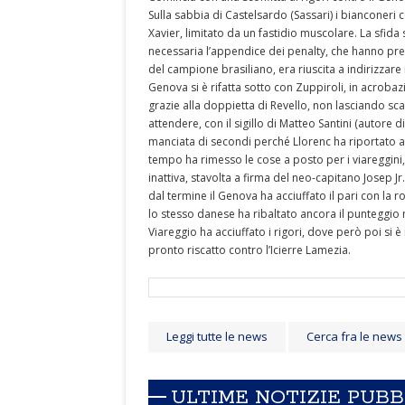
Sulla sabbia di Castelsardo (Sassari) i bianconeri
Xavier, limitato da un fastidio muscolare. La sfid
necessaria l’appendice dei penalty, che hanno premi
del campione brasiliano, era riuscita a indirizzare i
Genova si è rifatta sotto con Zuppiroli, in acrobazi
grazie alla doppietta di Revello, non lasciando sc
attendere, con il sigillo di Matteo Santini (autore d
manciata di secondi perché Llorenc ha riportato avan
tempo ha rimesso le cose a posto per i viareggini, 
inattiva, stavolta a firma del neo-capitano Josep 
dal termine il Genova ha acciuffato il pari con la
lo stesso danese ha ribaltato ancora il punteggio n
Viareggio ha acciuffato i rigori, dove però poi si 
pronto riscatto contro l’Icierre Lamezia.
Leggi tutte le news
Cerca fra le news
ULTIME NOTIZIE PUB