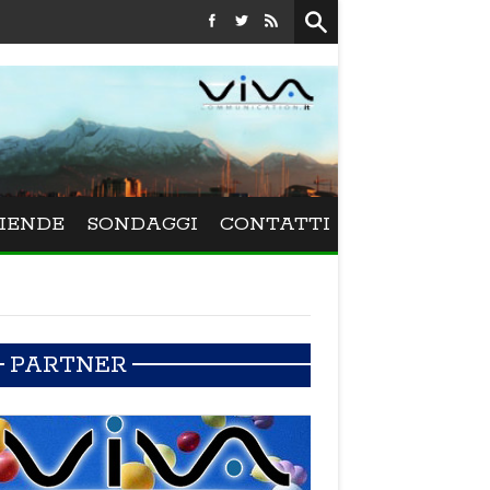
Festival La Versiliana - La direttrice lucchese Beatrice Venezi 
IENDE
SONDAGGI
CONTATTI
PARTNER