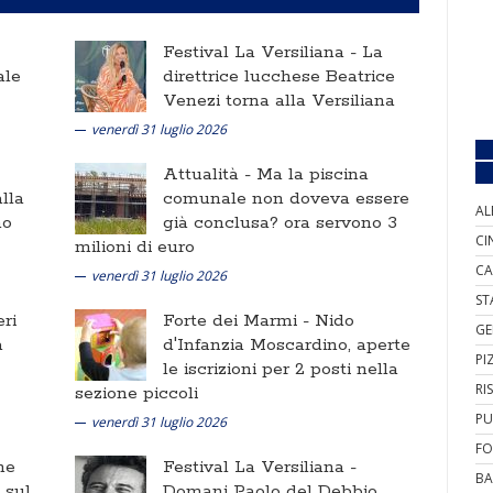
Festival La Versiliana -
La
ale
direttrice lucchese Beatrice
Venezi torna alla Versiliana
venerdì 31 luglio 2026
Attualità -
Ma la piscina
lla
comunale non doveva essere
AL
no
già conclusa? ora servono 3
CI
milioni di euro
CA
venerdì 31 luglio 2026
ST
ri
Forte dei Marmi -
Nido
GE
a
d'Infanzia Moscardino, aperte
PI
le iscrizioni per 2 posti nella
RI
sezione piccoli
PU
venerdì 31 luglio 2026
FO
ne
Festival La Versiliana -
BA
i sul
Domani Paolo del Debbio