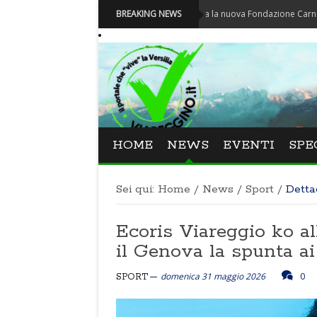
Carnevale - Nominata la nuova Fondazione Carnevale di Via
BREAKING NEWS
HOME
NEWS
EVENTI
SPE
Sei qui:
Home
/
News
/
Sport
/
Detta
Ecoris Viareggio ko al
il Genova la spunta ai
domenica 31 maggio 2026
0
SPORT