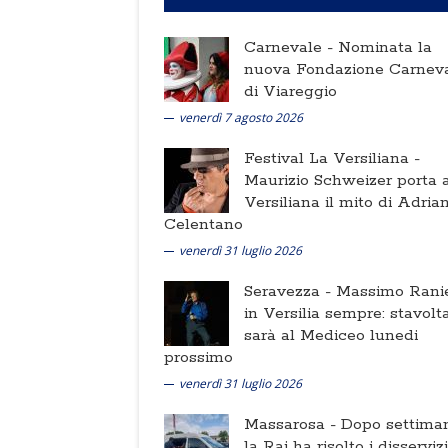
Carnevale -
Nominata la
nuova Fondazione Carnev
di Viareggio
venerdì 7 agosto 2026
Festival La Versiliana -
Maurizio Schweizer porta a
Versiliana il mito di Adria
Celentano
venerdì 31 luglio 2026
Seravezza -
Massimo Ranie
in Versilia sempre: stavolt
sarà al Mediceo lunedi
prossimo
venerdì 31 luglio 2026
Massarosa -
Dopo settima
la Rai ha risolto i disserviz