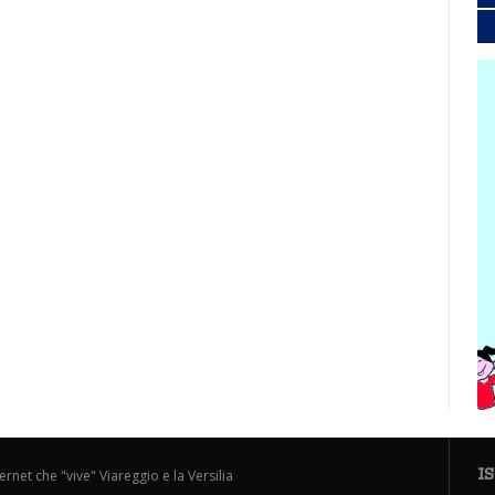
I
ternet che "vive" Viareggio e la Versilia