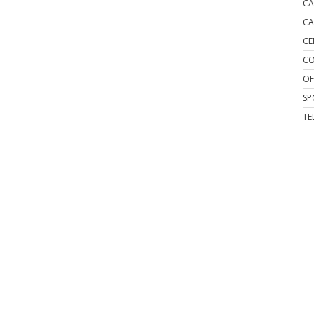
CA
CA
CE
CO
OF
SP
TE