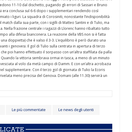
 cedono 11-10 dal dischetto, pagando gli errori di Sassari e Bruno
a si era conclusa sul 6-6 dopo i supplementari rendendo così
ato i liguri. La squadra di Corosiniti, nonostante l’indisponibilità
l match dalla sua parte, con i sigilli di Matteo Santini e di Tulio, ma
a. Nella frazione centrale i ragazzi di Llorenc hanno ribaltato tutto
ampo alla difesa bianconera. La reazione della VBS non si è fatta
i una doppietta) che è valso il 3-3. L’equilibrio è però durato una
ti i genovesi. Il gol di Tulio sulla centrata in apertura di terzo
che poi hanno effettuato il sorpasso con un’altra staffilata da palla
Jr. Quando la vittoria sembrava ormai in tasca, a meno di un minuto
 rovesciata al volo da metà campo di Damm. E con un’altra acrobazia
el supplementare. Con il terzo gol di giornata di Tulio la Ecoris
è rivelata meno precisa del Genova. Domani (alle 11.30) servirà un
Le più commentate
Le news degli utenti
BLICATE