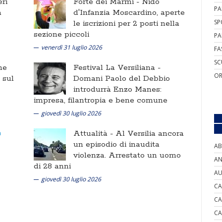
ri
Forte dei Marmi -
Nido
PA
a
d'Infanzia Moscardino, aperte
SP
le iscrizioni per 2 posti nella
sezione piccoli
PA
venerdì 31 luglio 2026
FA
SC
ne
Festival La Versiliana -
OR
i sul
Domani Paolo del Debbio
introdurrà Enzo Manes:
impresa, filantropia e bene comune
giovedì 30 luglio 2026
Attualità -
Al Versilia ancora
un episodio di inaudita
AB
violenza. Arrestato un uomo
AN
di 28 anni
AU
giovedì 30 luglio 2026
CA
CA
CA