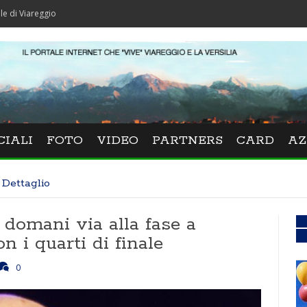
gio
CIALI
FOTO
VIDEO
PARTNERS
CARD
AZ
Dettaglio
 domani via alla fase a
n i quarti di finale
0