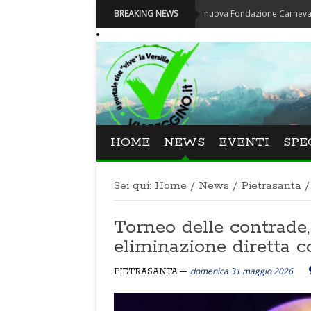
Carnevale - Nominata la nuova Fondazione Carnevale di Viareg
BREAKING NEWS
HOME
NEWS
EVENTI
SPE
Sei qui:
Home
/
News
/
Pietrasanta
/
Torneo delle contrade,
eliminazione diretta co
domenica 31 maggio 2026
PIETRASANTA