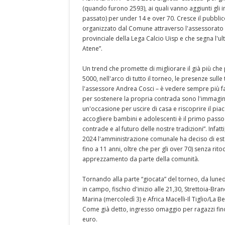
(quando furono 2593), ai quali vanno aggiunti gli i
passato) per under 14 e over 70. Cresce il pubblic
organizzato dal Comune attraverso l'assessorato al
provinciale della Lega Calcio Uisp e che segna l'ul
Atene”.
Un trend che promette di migliorare il già più che 
5000, nell'arco di tutto il torneo, le presenze sulle
l'assessore Andrea Cosci – è vedere sempre più fam
per sostenere la propria contrada sono l'immagine
un'occasione per uscire di casa e riscoprire il piac
accogliere bambini e adolescenti è il primo passo 
contrade e al futuro delle nostre tradizioni”. Infat
2024 l'amministrazione comunale ha deciso di este
fino a 11 anni, oltre che per gli over 70) senza rit
apprezzamento da parte della comunità.
Tornando alla parte “giocata” del torneo, da lunedì 
in campo, fischio d'inizio alle 21,30, Strettoia-Br
Marina (mercoledì 3) e Africa Macelli-Il Tiglio/La Be
Come già detto, ingresso omaggio per ragazzi fino a 1
euro.