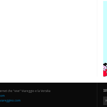
I
ternet che "vive" Viareggio e la Versilia
.com
iareggino.com