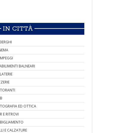
IN CITTÀ
BERGHI
NEMA
MPEGGI
ABILIMENTI BALNEARI
LATERIE
ZZERIE
STORANTI
B
TOGRAFIA ED OTTICA
R E RITROVI
BIGLIAMENTO
LLI E CALZATURE