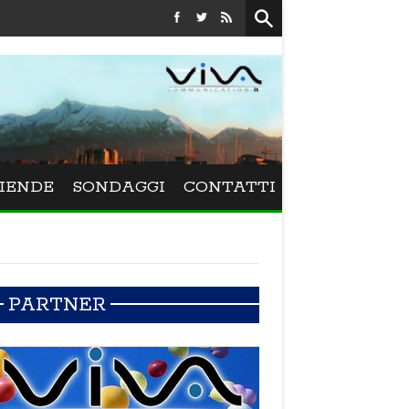
Festival La Versiliana - La direttrice lucchese Beatrice Venezi tor
IENDE
SONDAGGI
CONTATTI
PARTNER