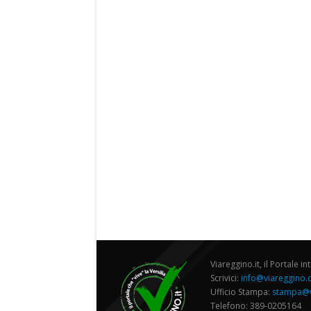
Viareggino.it, il Portale in
Scrivici:
info@viareggino
Ufficio Stampa:
stampa@v
Telefono: 389-0205164