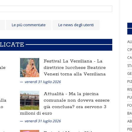
Le più commentate
Le news degli utenti
AL
BLICATE
CI
CA
Festival La Versiliana -
La
ST
ale
direttrice lucchese Beatrice
Venezi torna alla Versiliana
GE
PI
venerdì 31 luglio 2026
RI
Attualità -
Ma la piscina
PU
lla
comunale non doveva essere
FO
no
già conclusa? ora servono 3
milioni di euro
BA
venerdì 31 luglio 2026
AB
PE