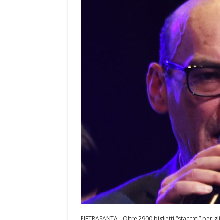
PIETRASANTA - Oltre 2900 biglietti “staccati” per gli