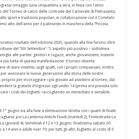
ngressi omaggio (una cinquantina a sera, in linea con l'anno
o del Torneo di calcio delle contrade del Carnevale di Pietrasanta,
lo sport e tradizioni popolari, in collaborazione con il Comitato
timo atto dell'anno per il palinsesto in maschera della “Piccola
positivo risultato dell'edizione 2025, quando alla fine furono oltre
 tribune del “XIX Settembre”: “L'aspetto più positivo – sottolinea
iglie alle partite: genitori e ragazzi, anche giovanissimi, insieme
 più bella di questa manifestazione. Il torneo diventa
ere di stare insieme, sugli spalti, con i propri compaesani; inoltre,
per avvicinare le nuove generazioni alla storia delle nostre
ti, proprio per incoraggiare i più giovani ad assistere al torneo, dal
ndere la gratuità d'ingresso agli under 14 (prima era prevista solo
occare i costi dei biglietti, raccogliendo un immediato e sensibile
1° giugno via alla fase a eliminazione diretta con i quarti di finale:
ancagliana; poi La Lanterna-Antichi Feudi (martedì 2), Pontestrada-La
ca (giovedì 4). Semifinali il 12 e 13 giugno; finalissima sabato 20.
4 anni e adulti over 70; per tutti gli altri, biglietto al costo di 5