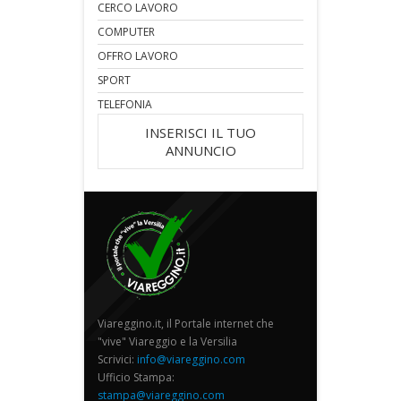
CERCO LAVORO
COMPUTER
OFFRO LAVORO
SPORT
TELEFONIA
INSERISCI IL TUO
ANNUNCIO
Viareggino.it, il Portale internet che
"vive" Viareggio e la Versilia
Scrivici:
info@viareggino.com
Ufficio Stampa:
stampa@viareggino.com