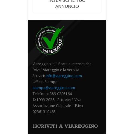
ANNUNCIO
Viareggino.it, il Portale internet che
"vive" Viareggio e la Versilia
Scrivici:
info@viareggino.com
Ufficio Stampa:
stampa@viareggino.com
Telefono: 389-0205164
© 1999-2026 - Proprietà Viva
Associazione Culturale | P.Iva
02361310465
ISCRIVITI A VIAREGGINO