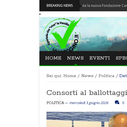
Carnevale - Nominata la nuova Fondazione Carnevale di Vi
BREAKING NEWS
HOME
NEWS
EVENTI
SPE
Sei qui:
Home
/
News
/
Politica
/
Det
Consorti al ballottagg
mercoledì 3 giugno 2026
0
POLITICA