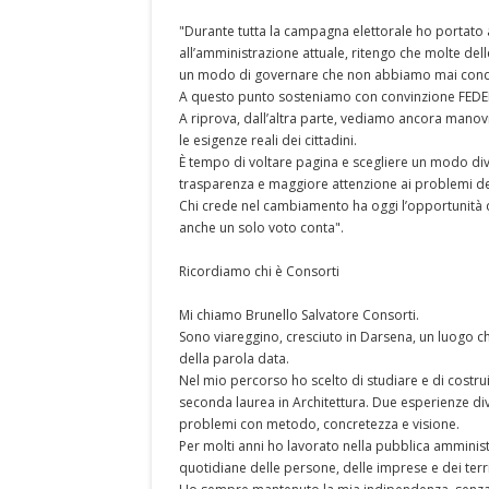
"Durante tutta la campagna elettorale ho portato a
all’amministrazione attuale, ritengo che molte delle 
un modo di governare che non abbiamo mai cond
A questo punto sosteniamo con convinzione FEDER
A riprova, dall’altra parte, vediamo ancora manovr
le esigenze reali dei cittadini.
È tempo di voltare pagina e scegliere un modo dive
trasparenza e maggiore attenzione ai problemi de
Chi crede nel cambiamento ha oggi l’opportunità d
anche un solo voto conta".
Ricordiamo chi è Consorti
Mi chiamo Brunello Salvatore Consorti.
Sono viareggino, cresciuto in Darsena, un luogo ch
della parola data.
Nel mio percorso ho scelto di studiare e di costru
seconda laurea in Architettura. Due esperienze d
problemi con metodo, concretezza e visione.
Per molti anni ho lavorato nella pubblica amministra
quotidiane delle persone, delle imprese e dei terri