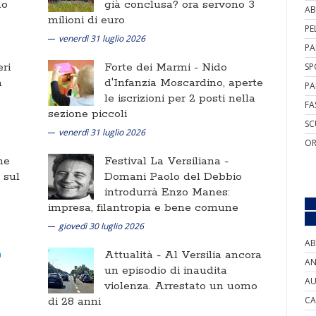
no
già conclusa? ora servono 3
AB
milioni di euro
PE
venerdì 31 luglio 2026
PA
ri
Forte dei Marmi -
Nido
SP
a
d'Infanzia Moscardino, aperte
PA
le iscrizioni per 2 posti nella
FA
sezione piccoli
SC
venerdì 31 luglio 2026
OR
ne
Festival La Versiliana -
i sul
Domani Paolo del Debbio
introdurrà Enzo Manes:
impresa, filantropia e bene comune
giovedì 30 luglio 2026
AB
Attualità -
Al Versilia ancora
AN
un episodio di inaudita
AU
violenza. Arrestato un uomo
di 28 anni
CA