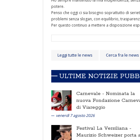
Ho sempre mantenuto la mia indipendenza, senza 
potere.
Penso che oggi ci sia bisogno soprattutto di serie
problemi senza slogan, con equilibrio, trasparenza 
Per questo continuo a mettere a disposizione es
Leggi tutte le news
Cerca fra le news
ULTIME NOTIZIE PUB
Carnevale -
Nominata la
nuova Fondazione Carnev
di Viareggio
venerdì 7 agosto 2026
Festival La Versiliana -
Maurizio Schweizer porta a