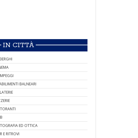
IN CITTÀ
BERGHI
NEMA
MPEGGI
ABILIMENTI BALNEARI
LATERIE
ZZERIE
STORANTI
B
TOGRAFIA ED OTTICA
R E RITROVI