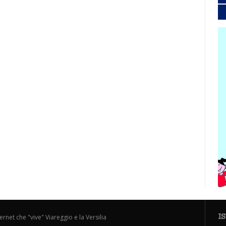
I
ternet che "vive" Viareggio e la Versilia