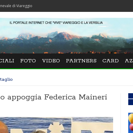
areggio
CIALI
FOTO
VIDEO
PARTNERS
CARD
AZ
taglio
io appoggia Federica Maineri