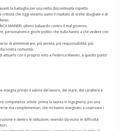
vanti la battaglia per una netta discontinuità rispetto
criticità che oggi viviamo siano il risultato di scelte sbagliate e di
iviso.
ICA MAINERI, ultimo baluardo contro il mal governo.
e, personalismi e giochi politici che nulla hanno a che vedere con
rso di amministrare, più serietà, più responsabilità, più
lla nostra comunità.
i attuarlo con il proprio voto a Federica Maineri, a questo punto
e insegna presto il valore del lavoro, del mare, del carattere e
ire competenze solide: prima la laurea in Ingegneria, poi una
iverse ma complementari, che mi hanno insegnato a osservare i
zione e dentro le istituzioni, vivendo da vicino le difficoltà
tori.