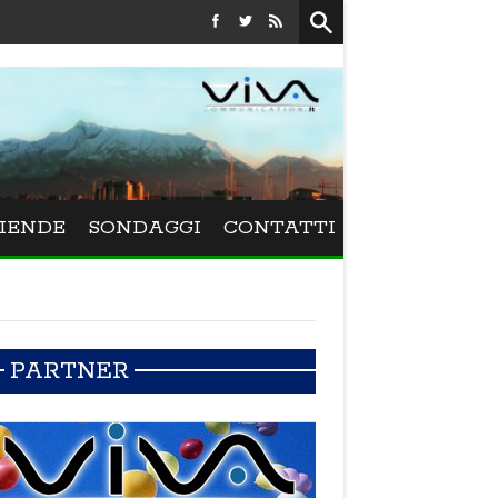
Festival La Versiliana - La direttrice lucchese Beatrice Venezi
IENDE
SONDAGGI
CONTATTI
PARTNER