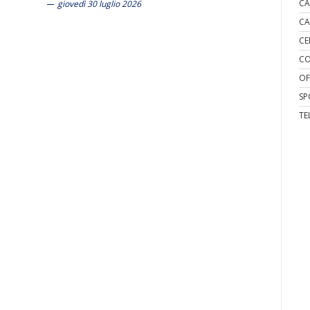
CA
giovedì 30 luglio 2026
CA
CE
CO
OF
SP
TE