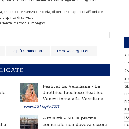
appartenenze di convenienza e senza legami con logiche di
tà, ascolto e presenza concreta, di persone capaci di affrontare i
e spirito di servizio.
perienza, metodo e impegno
Le più commentate
Le news degli utenti
AL
CI
BLICATE
CA
ST
Festival La Versiliana -
La
GE
ale
direttrice lucchese Beatrice
PI
Venezi torna alla Versiliana
RI
venerdì 31 luglio 2026
PU
FO
Attualità -
Ma la piscina
lla
comunale non doveva essere
BA