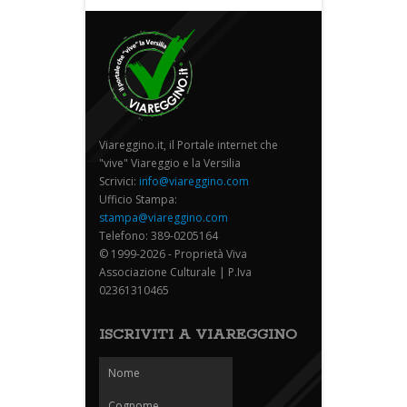
Viareggino.it, il Portale internet che
"vive" Viareggio e la Versilia
Scrivici:
info@viareggino.com
Ufficio Stampa:
stampa@viareggino.com
Telefono: 389-0205164
© 1999-2026 - Proprietà Viva
Associazione Culturale | P.Iva
02361310465
ISCRIVITI A VIAREGGINO