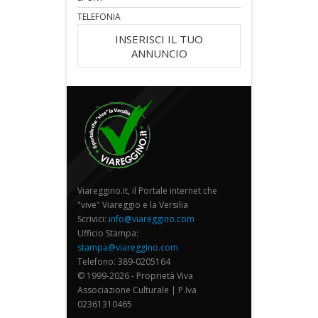
TELEFONIA
INSERISCI IL TUO
ANNUNCIO
Viareggino.it, il Portale internet che
"vive" Viareggio e la Versilia
Scrivici:
info@viareggino.com
Ufficio Stampa:
stampa@viareggino.com
Telefono: 389-0205164
© 1999-2026 - Proprietà Viva
Associazione Culturale | P.Iva
02361310465