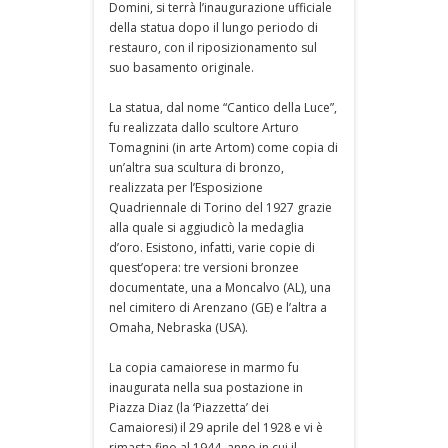
Domini, si terrà l’inaugurazione ufficiale
della statua dopo il lungo periodo di
restauro, con il riposizionamento sul
suo basamento originale.
La statua, dal nome “Cantico della Luce”,
fu realizzata dallo scultore Arturo
Tomagnini (in arte Artom) come copia di
un’altra sua scultura di bronzo,
realizzata per l’Esposizione
Quadriennale di Torino del 1927 grazie
alla quale si aggiudicò la medaglia
d’oro. Esistono, infatti, varie copie di
quest’opera: tre versioni bronzee
documentate, una a Moncalvo (AL), una
nel cimitero di Arenzano (GE) e l’altra a
Omaha, Nebraska (USA).
La copia camaiorese in marmo fu
inaugurata nella sua postazione in
Piazza Diaz (la ‘Piazzetta’ dei
Camaioresi) il 29 aprile del 1928 e vi è
rimasta fino al 1944, anno in cui il