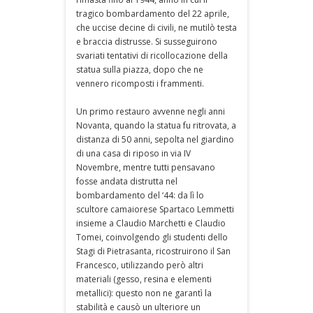
tragico bombardamento del 22 aprile,
che uccise decine di civili, ne mutilò testa
e braccia distrusse. Si susseguirono
svariati tentativi di ricollocazione della
statua sulla piazza, dopo che ne
vennero ricomposti i frammenti.
Un primo restauro avvenne negli anni
Novanta, quando la statua fu ritrovata, a
distanza di 50 anni, sepolta nel giardino
di una casa di riposo in via IV
Novembre, mentre tutti pensavano
fosse andata distrutta nel
bombardamento del ‘44: da lì lo
scultore camaiorese Spartaco Lemmetti
insieme a Claudio Marchetti e Claudio
Tomei, coinvolgendo gli studenti dello
Stagi di Pietrasanta, ricostruirono il San
Francesco, utilizzando però altri
materiali (gesso, resina e elementi
metallici): questo non ne garantì la
stabilità e causò un ulteriore un