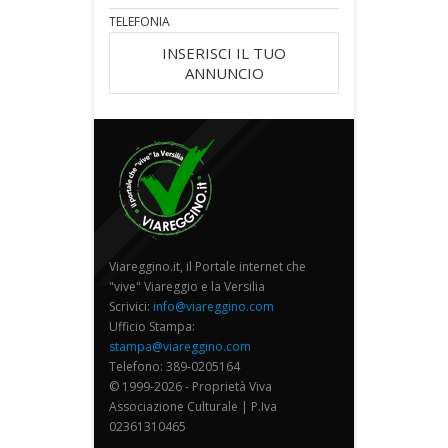
TELEFONIA
INSERISCI IL TUO
ANNUNCIO
Viareggino.it, il Portale internet che
"vive" Viareggio e la Versilia
Scrivici:
info@viareggino.com
Ufficio Stampa:
stampa@viareggino.com
Telefono: 389-0205164
© 1999-2026 - Proprietà Viva
Associazione Culturale | P.Iva
02361310465