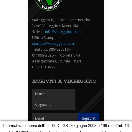
Viareggino.it, il Portale internet che
"vive" Viareggio e la Versilia
Scrivici:
info@viareggino.com
Ufficio Stampa:
stampa@viareggino.com
Telefono: 389-0205164
© 1999-2026 - Proprietà Viva
Associazione Culturale | P.Iva
02361310465
ISCRIVITI A VIAREGGINO
Informativa ai sensi dell'art. 13 D.LGS. 30 giugno 2003 n.196 e dell'art. 13