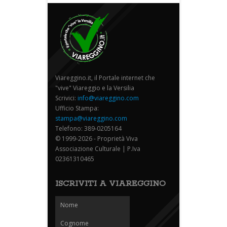
Viareggino.it, il Portale internet che
"vive" Viareggio e la Versilia
Scrivici:
info@viareggino.com
Ufficio Stampa:
stampa@viareggino.com
Telefono: 389-0205164
© 1999-2026 - Proprietà Viva
Associazione Culturale | P.Iva
02361310465
ISCRIVITI A VIAREGGINO