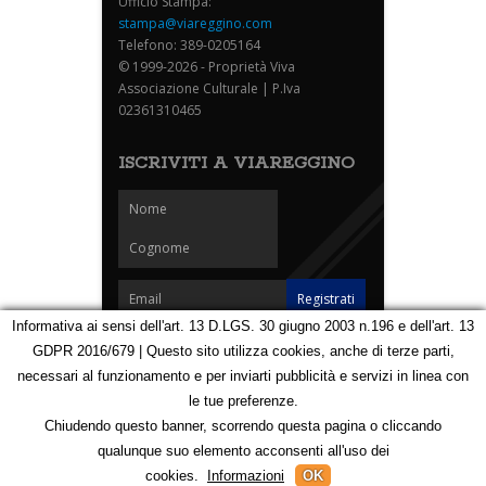
Ufficio Stampa:
stampa@viareggino.com
Telefono: 389-0205164
© 1999-2026 - Proprietà Viva
Associazione Culturale | P.Iva
02361310465
ISCRIVITI A VIAREGGINO
Informativa ai sensi dell'art. 13 D.LGS. 30 giugno 2003 n.196 e dell'art. 13
GDPR 2016/679 | Questo sito utilizza cookies, anche di terze parti,
Homepage
Notizie
Speciali
Eventi
Foto Carnevale
necessari al funzionamento e per inviarti pubblicità e servizi in linea con
Foto Viareggino
Partners
Contatti
le tue preferenze.
Privacy e Cookie Policy
Mappa
Chiudendo questo banner, scorrendo questa pagina o cliccando
qualunque suo elemento acconsenti all'uso dei
123162502
cookies.
Informazioni
OK