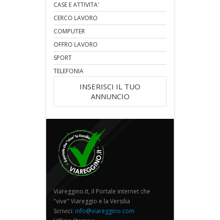
CASE E ATTIVITA'
CERCO LAVORO
COMPUTER
OFFRO LAVORO
SPORT
TELEFONIA
INSERISCI IL TUO
ANNUNCIO
Viareggino.it, il Portale internet che
"vive" Viareggio e la Versilia
Scrivici:
info@viareggino.com