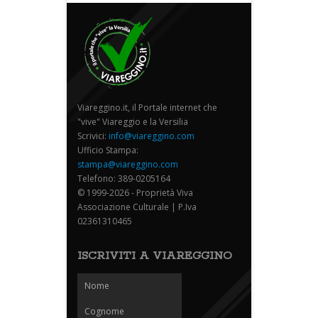
Viareggino.it, il Portale internet che
"vive" Viareggio e la Versilia
Scrivici:
info@viareggino.com
Ufficio Stampa:
stampa@viareggino.com
Telefono: 389-0205164
© 1999-2026 - Proprietà Viva
Associazione Culturale | P.Iva
02361310465
ISCRIVITI A VIAREGGINO