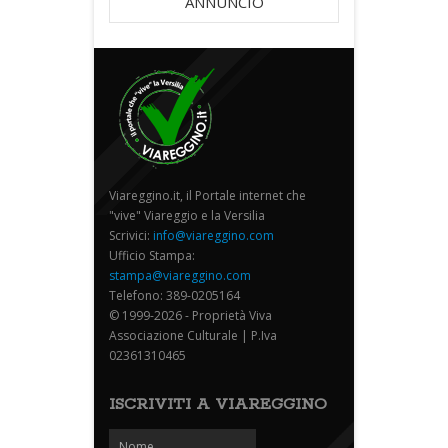
ANNUNCIO
Viareggino.it, il Portale internet che
"vive" Viareggio e la Versilia
Scrivici:
info@viareggino.com
Ufficio Stampa:
stampa@viareggino.com
Telefono: 389-0205164
© 1999-2026 - Proprietà Viva
Associazione Culturale | P.Iva
02361310465
ISCRIVITI A VIAREGGINO