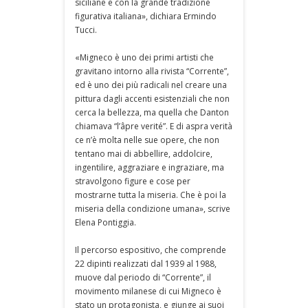
siciliane e con la grande tradizione
figurativa italiana», dichiara Ermindo
Tucci.
«Migneco è uno dei primi artisti che
gravitano intorno alla rivista “Corrente”,
ed è uno dei più radicali nel creare una
pittura dagli accenti esistenziali che non
cerca la bellezza, ma quella che Danton
chiamava “l’âpre verité”. E di aspra verità
ce n’è molta nelle sue opere, che non
tentano mai di abbellire, addolcire,
ingentilire, aggraziare e ingraziare, ma
stravolgono figure e cose per
mostrarne tutta la miseria. Che è poi la
miseria della condizione umana», scrive
Elena Pontiggia.
Il percorso espositivo, che comprende
22 dipinti realizzati dal 1939 al 1988,
muove dal periodo di “Corrente”, il
movimento milanese di cui Migneco è
stato un protagonista, e giunge ai suoi