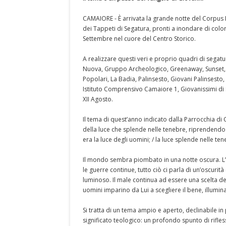
CAMAIORE - È arrivata la grande notte del Corpus
dei Tappeti di Segatura, pronti a inondare di color
Settembre nel cuore del Centro Storico.
A realizzare questi veri e proprio quadri di segat
Nuova, Gruppo Archeologico, Greenaway, Sunset, F
Popolari, La Badia, Palinsesto, Giovani Palinsesto,
Istituto Comprensivo Camaiore 1, Giovanissimi di S
XII Agosto.
Il tema di quest’anno indicato dalla Parrocchia di 
della luce che splende nelle tenebre, riprendendo il 
era la luce degli uomini; / la luce splende nelle ten
Il mondo sembra piombato in una notte oscura. L’i
le guerre continue, tutto ciò ci parla di un’oscuri
luminoso. Il male continua ad essere una scelta del
uomini imparino da Lui a scegliere il bene, illumina
Si tratta di un tema ampio e aperto, declinabile i
significato teologico: un profondo spunto di rifles