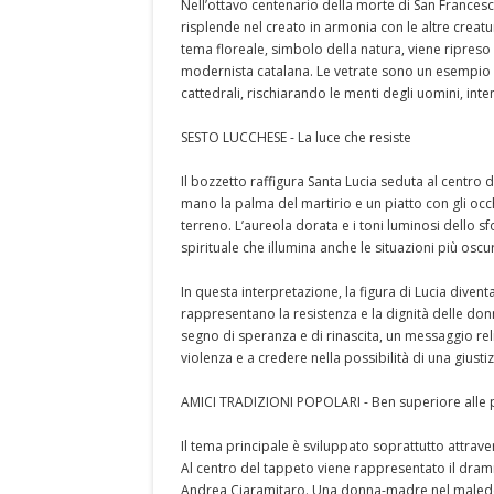
Nell’ottavo centenario della morte di San Francesc
risplende nel creato in armonia con le altre creatu
tema floreale, simbolo della natura, viene ripreso
modernista catalana. Le vetrate sono un esempio di
cattedrali, rischiarando le menti degli uomini, inte
SESTO LUCCHESE - La luce che resiste
Il bozzetto raffigura Santa Lucia seduta al centro d
mano la palma del martirio e un piatto con gli occh
terreno. L’aureola dorata e i toni luminosi dello 
spirituale che illumina anche le situazioni più oscu
In questa interpretazione, la figura di Lucia dive
rappresentano la resistenza e la dignità delle donn
segno di speranza e di rinascita, un messaggio rel
violenza e a credere nella possibilità di una giustiz
AMICI TRADIZIONI POPOLARI - Ben superiore alle pe
Il tema principale è sviluppato soprattutto attraver
Al centro del tappeto viene rappresentato il dram
Andrea Ciaramitaro. Una donna-madre nel maledett