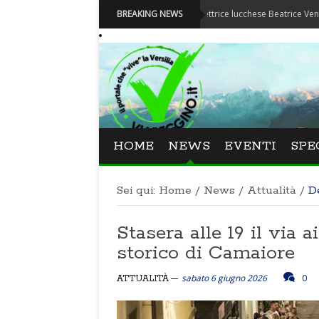
Festival La Versiliana - La direttrice lucchese Beatrice Venezi torna alla 
BREAKING NEWS
HOME
NEWS
EVENTI
SPE
Sei qui:
Home
/
News
/
Attualità
/
D
Stasera alle 19 il via 
storico di Camaiore
sabato 6 giugno 2026
0
ATTUALITÀ