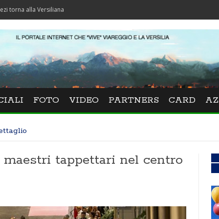
Versiliana
CIALI
FOTO
VIDEO
PARTNERS
CARD
AZ
ettaglio
ai maestri tappettari nel centro