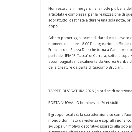
Non resta che immergersi nella notte più bella del
articolata e complessa, per la realizzazione di q
soprattutto, destinate a durare una sola notte, pr
dopo.
Sabato pomeriggio, prima di dare il via al lavoro
momento: alle ore 18.00 l’inaugurazione ufficiale d
Francesco di Piazza Diaz che torna a Camaiore do
parte dell’IPIA “P. Tacca” di Carrara, sotto la sup
accompagnata musicalmente da Andrea Garibaldi (pia
delle Creature da parte di Giacomo Bruciani.
________
TAPPETI DI SEGATURA 2026 (in ordine di posizion
PORTA NUOVA - O homines mis?ri et stulti
Il gruppo focalizza la sua attenzione su come l’uo
mondo dominato da violenza e sopraffazione, con l
sviluppa un motivo decorativo ispirato alla pop 