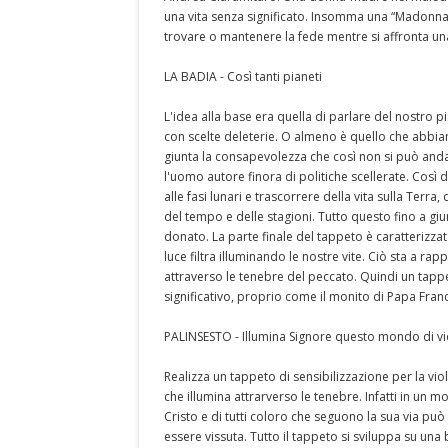
una vita senza significato. Insomma una “Madonna 
trovare o mantenere la fede mentre si affronta una v
LA BADIA - Così tanti pianeti
L'idea alla base era quella di parlare del nostro 
con scelte deleterie. O almeno è quello che abbia
giunta la consapevolezza che così non si può andar
l'uomo autore finora di politiche scellerate. Così 
alle fasi lunari e trascorrere della vita sulla Ter
del tempo e delle stagioni. Tutto questo fino a giun
donato. La parte finale del tappeto è caratterizzat
luce filtra illuminando le nostre vite. Ciò sta a r
attraverso le tenebre del peccato. Quindi un tapp
significativo, proprio come il monito di Papa France
PALINSESTO - Illumina Signore questo mondo di v
Realizza un tappeto di sensibilizzazione per la vi
che illumina attrarverso le tenebre. Infatti in un
Cristo e di tutti coloro che seguono la sua via può
essere vissuta. Tutto il tappeto si sviluppa su una b