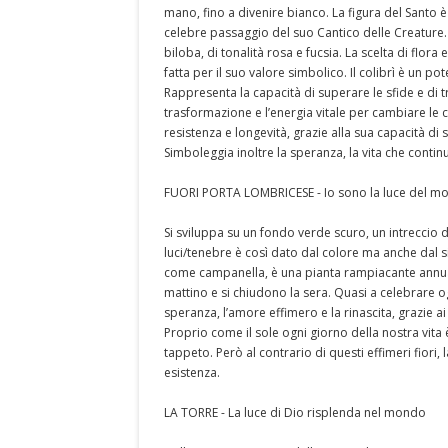
mano, fino a divenire bianco. La figura del Santo è
celebre passaggio del suo Cantico delle Creature.
biloba, di tonalità rosa e fucsia. La scelta di flor
fatta per il suo valore simbolico. Il colibrì è un po
Rappresenta la capacità di superare le sfide e di t
trasformazione e l’energia vitale per cambiare le 
resistenza e longevità, grazie alla sua capacità di
Simboleggia inoltre la speranza, la vita che continu
FUORI PORTA LOMBRICESE - Io sono la luce del m
Si sviluppa su un fondo verde scuro, un intreccio di f
luci/tenebre è così dato dal colore ma anche dal sig
come campanella, è una pianta rampiacante annuale
mattino e si chiudono la sera. Quasi a celebrare ogn
speranza, l’amore effimero e la rinascita, grazie a
Proprio come il sole ogni giorno della nostra vita
tappeto. Però al contrario di questi effimeri fiori
esistenza.
LA TORRE - La luce di Dio risplenda nel mondo