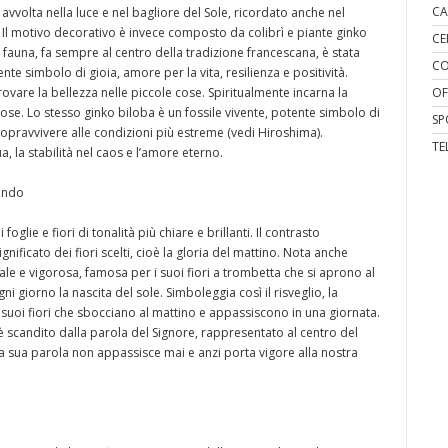
CA
 avvolta nella luce e nel bagliore del Sole, ricordato anche nel
 Il motivo decorativo è invece composto da colibrì e piante ginko
CE
a e fauna, fa sempre al centro della tradizione francescana, è stata
CO
tente simbolo di gioia, amore per la vita, resilienza e positività.
rovare la bellezza nelle piccole cose. Spiritualmente incarna la
OF
cose. Lo stesso ginko biloba è un fossile vivente, potente simbolo di
SP
 sopravvivere alle condizioni più estreme (vedi Hiroshima).
TE
a, la stabilità nel caos e l’amore eterno.
ondo
oglie e fiori di tonalità più chiare e brillanti. Il contrasto
nificato dei fiori scelti, cioè la gloria del mattino. Nota anche
 e vigorosa, famosa per i suoi fiori a trombetta che si aprono al
i giorno la nascita del sole. Simboleggia così il risveglio, la
i suoi fiori che sbocciano al mattino e appassiscono in una giornata.
 è scandito dalla parola del Signore, rappresentato al centro del
, la sua parola non appassisce mai e anzi porta vigore alla nostra