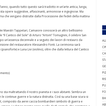
l’anno, quando tutto questo sarà tradotto in un’arte antica, lunga,
uesta opere suggestive, affascinanti, armoniose e ingegnose. Ma
ima che vengano distrutte dalla Processione dei fedeli della mattina
 dei Maestri Tappetari, Camaiore conoscerà un altro bellissimo
e “Il Cantico del Sole” di Arturo “Artom” Tomagnini, il celebre San
po un’assenza decennale e a seguito dei lavori di restauro da
AL
ervisione del restauratore Alessandro Fonti. La cerimonia sarà
CI
noforte) e Luna Livi (violino), oltre che dalla lettura del Cantico
CA
ST
GE
PI
amento)
RI
PU
FO
mo sta maltrattando il nostro pianeta e i suoi abitanti. Sembra un
e continue guerre e la natura distrutta. Così su una base scura si
BA
art, composto da aerei caccia bombardieri simbolo di guerra e
AB