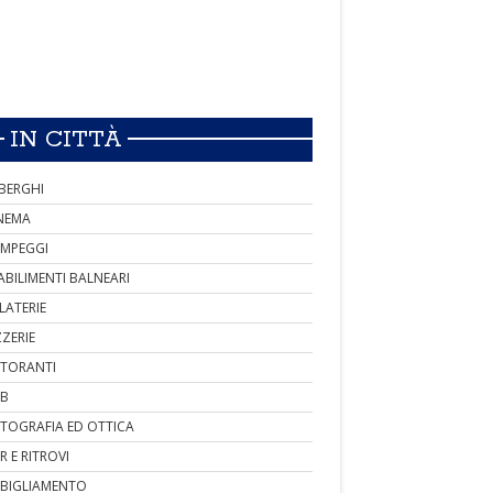
IN CITTÀ
BERGHI
NEMA
MPEGGI
ABILIMENTI BALNEARI
LATERIE
ZZERIE
STORANTI
B
TOGRAFIA ED OTTICA
R E RITROVI
BIGLIAMENTO