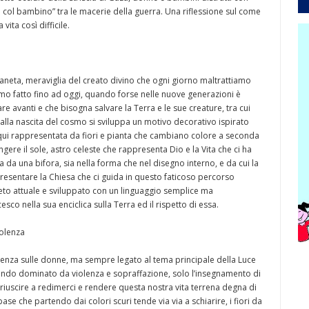
col bambino” tra le macerie della guerra. Una riflessione sul come
ita così difficile.
pianeta, meraviglia del creato divino che ogni giorno maltrattiamo
mo fatto fino ad oggi, quando forse nelle nuove generazioni è
e avanti e che bisogna salvare la Terra e le sue creature, tra cui
dalla nascita del cosmo si sviluppa un motivo decorativo ispirato
ra, qui rappresentata da fiori e pianta che cambiano colore a seconda
gere il sole, astro celeste che rappresenta Dio e la Vita che ci ha
a da una bifora, sia nella forma che nel disegno interno, e da cui la
appresentare la Chiesa che ci guida in questo faticoso percorso
eto attuale e sviluppato con un linguaggio semplice ma
sco nella sua enciclica sulla Terra ed il rispetto di essa.
iolenza
olenza sulle donne, ma sempre legato al tema principale della Luce
 mondo dominato da violenza e sopraffazione, solo l’insegnamento di
 riuscire a redimerci e rendere questa nostra vita terrena degna di
ase che partendo dai colori scuri tende via via a schiarire, i fiori da