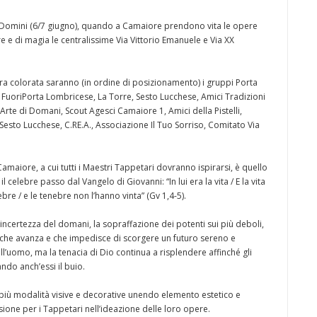
 Domini (6/7 giugno), quando a Camaiore prendono vita le opere
e e di magia le centralissime Via Vittorio Emanuele e Via XX
ura colorata saranno (in ordine di posizionamento) i gruppi Porta
uoriPorta Lombricese, La Torre, Sesto Lucchese, Amici Tradizioni
 Arte di Domani, Scout Agesci Camaiore 1, Amici della Pistelli,
esto Lucchese, C.RE.A., Associazione Il Tuo Sorriso, Comitato Via
Camaiore, a cui tutti i Maestri Tappetari dovranno ispirarsi, è quello
celebre passo dal Vangelo di Giovanni: “In lui era la vita / E la vita
ebre / e le tenebre non l’hanno vinta” (Gv 1,4-5).
ncertezza del domani, la sopraffazione dei potenti sui più deboli,
tà che avanza e che impedisce di scorgere un futuro sereno e
l’uomo, ma la tenacia di Dio continua a risplendere affinché gli
ndo anch’essi il buio.
n più modalità visive e decorative unendo elemento estetico e
sione per i Tappetari nell’ideazione delle loro opere.