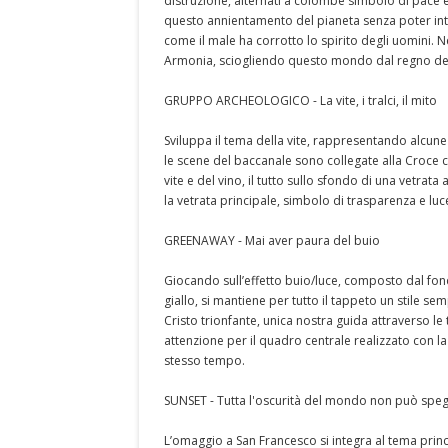
distruzione, alternati a colombe simbolo di pace e
questo annientamento del pianeta senza poter inte
come il male ha corrotto lo spirito degli uomini. Ne
Armonia, sciogliendo questo mondo dal regno del
GRUPPO ARCHEOLOGICO - La vite, i tralci, il mito
Sviluppa il tema della vite, rappresentando alcune
le scene del baccanale sono collegate alla Croce 
vite e del vino, il tutto sullo sfondo di una vetrata
la vetrata principale, simbolo di trasparenza e luc
GREENAWAY - Mai aver paura del buio
Giocando sull’effetto buio/luce, composto dal fond
giallo, si mantiene per tutto il tappeto un stile s
Cristo trionfante, unica nostra guida attraverso le t
attenzione per il quadro centrale realizzato con l
stesso tempo.
SUNSET - Tutta l'oscurità del mondo non può spegn
L’omaggio a San Francesco si integra al tema princ