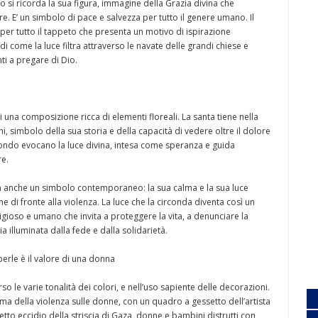
o si ricorda la sua figura, immagine della Grazia divina che
re. E’ un simbolo di pace e salvezza per tutto il genere umano. Il
 per tutto il tappeto che presenta un motivo di ispirazione
 come la luce filtra attraverso le navate delle grandi chiese e
nti a pregare di Dio.
i una composizione ricca di elementi floreali. La santa tiene nella
i, simbolo della sua storia e della capacità di vedere oltre il dolore
sfondo evocano la luce divina, intesa come speranza e guida
re.
nta anche un simbolo contemporaneo: la sua calma e la sua luce
e di fronte alla violenza. La luce che la circonda diventa così un
igioso e umano che invita a proteggere la vita, a denunciare la
ia illuminata dalla fede e dalla solidarietà.
rle è il valore di una donna
so le varie tonalità dei colori, e nell’uso sapiente delle decorazioni.
ma della violenza sulle donne, con un quadro a gessetto dell’artista
o eccidio della striscia di Gaza, donne e bambini distrutti con