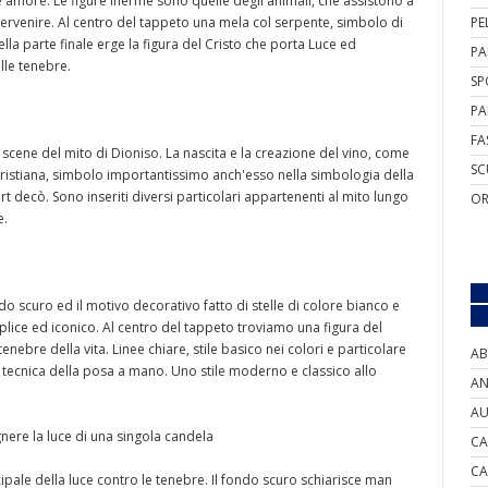
 amore. Le figure inerme sono quelle degli animali, che assistono a
rvenire. Al centro del tappeto una mela col serpente, simbolo di
PE
lla parte finale erge la figura del Cristo che porta Luce ed
PA
le tenebre.
SP
PA
FA
 scene del mito di Dioniso. La nascita e la creazione del vino, come
SC
cristiana, simbolo importantissimo anch'esso nella simbologia della
 art decò. Sono inseriti diversi particolari appartenenti al mito lungo
OR
e.
o scuro ed il motivo decorativo fatto di stelle di colore bianco e
emplice ed iconico. Al centro del tappeto troviamo una figura del
enebre della vita. Linee chiare, stile basico nei colori e particolare
AB
a tecnica della posa a mano. Uno stile moderno e classico allo
AN
AU
ere la luce di una singola candela
CA
CA
ipale della luce contro le tenebre. Il fondo scuro schiarisce man