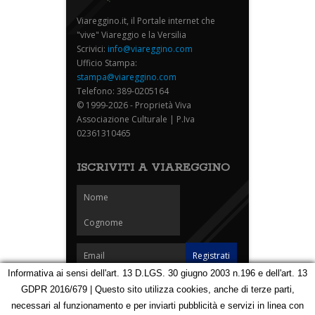
Viareggino.it, il Portale internet che
"vive" Viareggio e la Versilia
Scrivici:
info@viareggino.com
Ufficio Stampa:
stampa@viareggino.com
Telefono: 389-0205164
© 1999-2026 - Proprietà Viva
Associazione Culturale | P.Iva
02361310465
ISCRIVITI A VIAREGGINO
Informativa ai sensi dell'art. 13 D.LGS. 30 giugno 2003 n.196 e dell'art. 13
GDPR 2016/679 | Questo sito utilizza cookies, anche di terze parti,
Homepage
Notizie
Speciali
Eventi
Foto Carnevale
necessari al funzionamento e per inviarti pubblicità e servizi in linea con