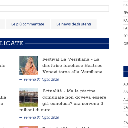
PA
SP
PA
Le più commentate
Le news degli utenti
FA
SC
BLICATE
OR
Festival La Versiliana -
La
ale
direttrice lucchese Beatrice
Venezi torna alla Versiliana
venerdì 31 luglio 2026
AB
Attualità -
Ma la piscina
AN
lla
comunale non doveva essere
AU
no
già conclusa? ora servono 3
CA
milioni di euro
CA
venerdì 31 luglio 2026
CA