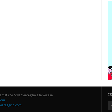
I
ternet che "vive" Viareggio e la Versilia
.com
iareggino.com