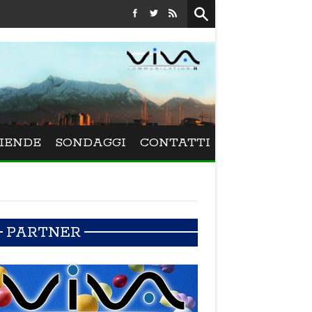
Festival La Versiliana - La direttrice lucchese Beatrice Venez
IENDE
SONDAGGI
CONTATTI
PARTNER