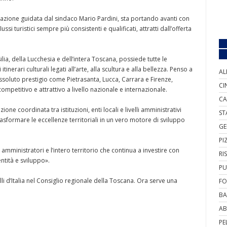
strazione guidata dal sindaco Mario Pardini, sta portando avanti con
si turistici sempre più consistenti e qualificati, attratti dall’offerta
ilia, della Lucchesia e dell’intera Toscana, possiede tutte le
inerari culturali legati all’arte, alla scultura e alla bellezza. Penso a
AL
assoluto prestigio come Pietrasanta, Lucca, Carrara e Firenze,
CI
mpetitivo e attrattivo a livello nazionale e internazionale.
CA
ne coordinata tra istituzioni, enti locali e livelli amministrativi
ST
formare le eccellenze territoriali in un vero motore di sviluppo
GE
PI
amministratori e l’intero territorio che continua a investire con
RI
ntità e sviluppo».
PU
li d’Italia nel Consiglio regionale della Toscana. Ora serve una
FO
BA
AB
PE