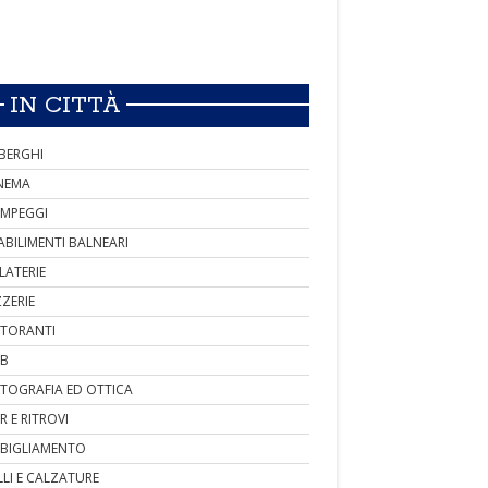
IN CITTÀ
BERGHI
NEMA
MPEGGI
ABILIMENTI BALNEARI
LATERIE
ZZERIE
STORANTI
B
TOGRAFIA ED OTTICA
R E RITROVI
BIGLIAMENTO
LLI E CALZATURE