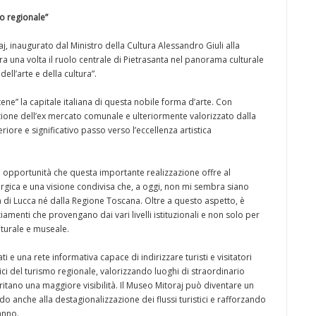
lo regionale”
aj, inaugurato dal Ministro della Cultura Alessandro Giuli alla
una volta il ruolo centrale di Pietrasanta nel panorama culturale
ell’arte e della cultura”.
ene” la capitale italiana di questa nobile forma d’arte. Con
zione dell’ex mercato comunale e ulteriormente valorizzato dalla
riore e significativo passo verso l’eccellenza artistica
opportunità che questa importante realizzazione offre al
nergica e una visione condivisa che, a oggi, non mi sembra siano
 di Lucca né dalla Regione Toscana. Oltre a questo aspetto, è
ziamenti che provengano dai vari livelli istituzionali e non solo per
lturale e museale.
 e una rete informativa capace di indirizzare turisti e visitatori
ici del turismo regionale, valorizzando luoghi di straordinario
ritano una maggiore visibilità. Il Museo Mitoraj può diventare un
o anche alla destagionalizzazione dei flussi turistici e rafforzando
'anno.