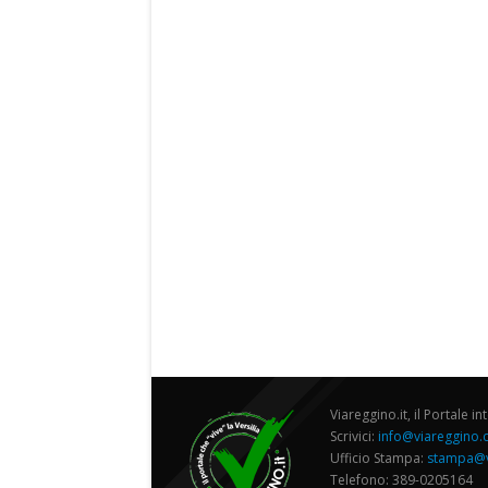
Viareggino.it, il Portale in
Scrivici:
info@viareggino
Ufficio Stampa:
stampa@v
Telefono: 389-0205164