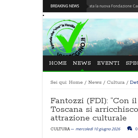
Carnevale - Nominata la nuova Fondazione Carnevale di V
BREAKING NEWS
HOME
NEWS
EVENTI
SPE
Sei qui:
Home
/
News
/
Cultura
/
Det
Fantozzi (FDI): “Con i
Toscana si arricchisc
attrazione culturale
mercoledì 10 giugno 2026
0
CULTURA