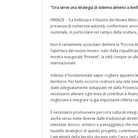
"Ora serve una strategia di sistema almeno a livel
FIRENZE – “La bellezza e il fascino del Museo Mitor
presenza di numerose autorità, confermano ancora 
nazionale, in particolare nel campo della scultura, d
Non è certamente azzardato definire la “Piccola At
l’apertura del nuovo museo, nato dalla riqualifica
mostra inaugurale “Present”, la città compie un ulte
internazionale.
Adesso è fondamentale saper cogliere appieno le 
territorio. Per farlo occorre costruire una rete si
state adeguatamente sviluppate né dalla Provincia
necessario attivare ogni linea di contributi e finan
migliorare e integrare la già importante offerta cu
È necessario promuovere percorsi culturali integrati
anche verso mete diverse dalle tradizionali direttr
interesse storico, artistico e paesaggistico che me
tassello strategico di questo progetto, contribuend
l'attrattività della Versilia durante tutto l'arco dell