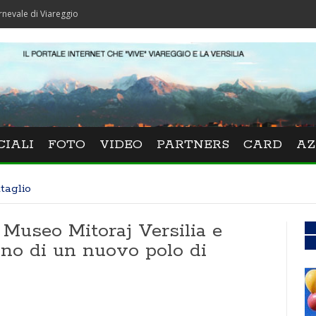
iareggio
CIALI
FOTO
VIDEO
PARTNERS
CARD
AZ
taglio
l Museo Mitoraj Versilia e
ono di un nuovo polo di