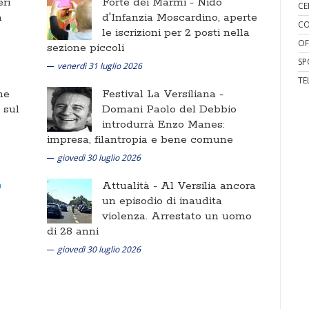
ri
Forte dei Marmi -
Nido
CE
a
d'Infanzia Moscardino, aperte
CO
le iscrizioni per 2 posti nella
OF
sezione piccoli
SP
venerdì 31 luglio 2026
TE
ne
Festival La Versiliana -
i sul
Domani Paolo del Debbio
introdurrà Enzo Manes:
impresa, filantropia e bene comune
giovedì 30 luglio 2026
Attualità -
Al Versilia ancora
un episodio di inaudita
violenza. Arrestato un uomo
di 28 anni
giovedì 30 luglio 2026