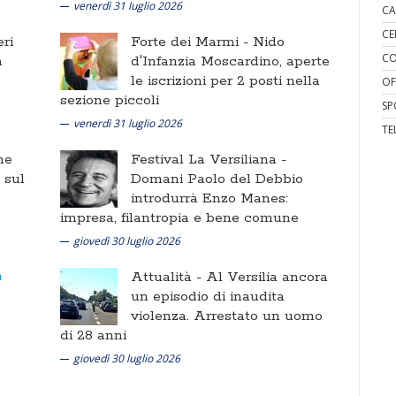
venerdì 31 luglio 2026
CA
CE
ri
Forte dei Marmi -
Nido
CO
a
d'Infanzia Moscardino, aperte
le iscrizioni per 2 posti nella
OF
sezione piccoli
SP
venerdì 31 luglio 2026
TE
ne
Festival La Versiliana -
i sul
Domani Paolo del Debbio
introdurrà Enzo Manes:
impresa, filantropia e bene comune
giovedì 30 luglio 2026
Attualità -
Al Versilia ancora
un episodio di inaudita
violenza. Arrestato un uomo
di 28 anni
giovedì 30 luglio 2026