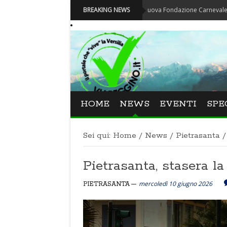
Carnevale - Nominata la nuova Fondazione Carnevale di Viareggi
BREAKING NEWS
HOME
NEWS
EVENTI
SPE
Sei qui:
Home
/
News
/
Pietrasanta
/
Pietrasanta, stasera la
mercoledì 10 giugno 2026
PIETRASANTA