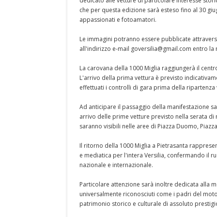
dedicato alle vetture di particolare interesse stori
che per questa edizione sarà esteso fino al 30 gi
appassionati e fotoamatori.
Le immagini potranno essere pubblicate attravers
all'indirizzo e-mail goversilia@gmail.com entro l
La carovana della 1000 Miglia raggiungerà il centro
L'arrivo della prima vettura è previsto indicativa
effettuati i controlli di gara prima della ripartenza
Ad anticipare il passaggio della manifestazione sar
arrivo delle prime vetture previsto nella serata di 
saranno visibili nelle aree di Piazza Duomo, Piazza
Il ritorno della 1000 Miglia a Pietrasanta rappres
e mediatica per l'intera Versilia, confermando il r
nazionale e internazionale.
Particolare attenzione sarà inoltre dedicata alla m
universalmente riconosciuti come i padri del motor
patrimonio storico e culturale di assoluto prestigi