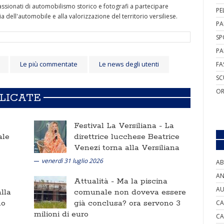
ppassionati di automobilismo storico e fotografi a partecipare
PE
 dell'automobile e alla valorizzazione del territorio versiliese.
PA
SP
PA
Le più commentate
Le news degli utenti
FA
SC
OR
BLICATE
Festival La Versiliana -
La
ale
direttrice lucchese Beatrice
Venezi torna alla Versiliana
venerdì 31 luglio 2026
AB
AN
Attualità -
Ma la piscina
AU
lla
comunale non doveva essere
no
già conclusa? ora servono 3
CA
milioni di euro
CA