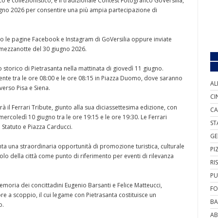
co e collezionistico, e il tradizionale Contest Fotografico GoVersilia,
ugno 2026 per consentire una più ampia partecipazione di
o le pagine Facebook e Instagram di GoVersilia oppure inviate
a mezzanotte del 30 giugno 2026.
 storico di Pietrasanta nella mattinata di giovedì 11 giugno.
mente tra le ore 08:00 e le ore 08:15 in Piazza Duomo, dove saranno
AL
 verso Pisa e Siena.
CI
à il Ferrari Tribute, giunto alla sua diciassettesima edizione, con
CA
mercoledì 10 giugno tra le ore 19:15 e le ore 19:30. Le Ferrari
ST
 Statuto e Piazza Carducci.
GE
enta una straordinaria opportunità di promozione turistica, culturale
PI
uolo della città come punto di riferimento per eventi di rilevanza
RI
PU
emoria dei concittadini Eugenio Barsanti e Felice Matteucci,
FO
e a scoppio, il cui legame con Pietrasanta costituisce un
BA
o.
AB