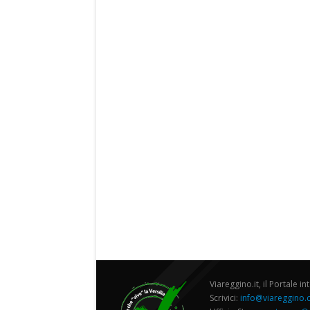
Viareggino.it, il Portale in
Scrivici:
info@viareggino