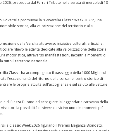
no 2026, preceduta dal Ferrari Tribute nella serata di mercoledì 10
po GoVersilia promuove la "GoVersilia Classic Week 2026", una
tomobile storica, alla valorizzazione del territorio e alla
zione della Versilia attraverso iniziative culturali, artistiche,
olare rilievo le attività dedicate alla valorizzazione della storia
ltura motoristica, attraverso manifestazioni, incontri e momenti di
 tutto il territorio nazionale.
rsilia Classic ha accompagnato il passaggio della 1000 Miglia sul
ata l'eccezionalità del ritorno della corsa nel centro storico di
ntrare le proprie attività sull'accoglienza e sul saluto alle vetture
ico e di Piazza Duomo ad accogliere la leggendaria carovana della
visitatori la possibilità di vivere da vicino uno dei momenti più
e.
ersilia Classic Week 2026 figurano il Premio Eleganza Biondetti,