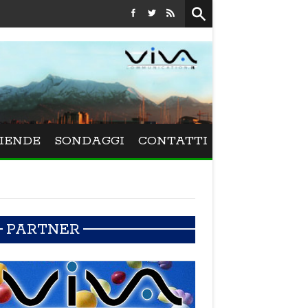
Festival La Versiliana - La direttrice lucchese Beatrice Venezi torna 
IENDE
SONDAGGI
CONTATTI
PARTNER