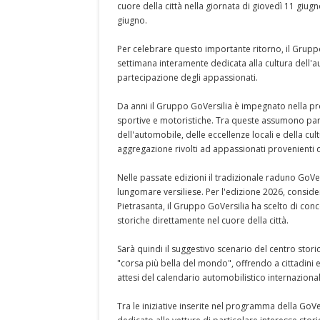
cuore della città nella giornata di giovedì 11 giug
giugno.
Per celebrare questo importante ritorno, il Grup
settimana interamente dedicata alla cultura dell'au
partecipazione degli appassionati.
Da anni il Gruppo GoVersilia è impegnato nella promo
sportive e motoristiche. Tra queste assumono partic
dell'automobile, delle eccellenze locali e della cu
aggregazione rivolti ad appassionati provenienti da
Nelle passate edizioni il tradizionale raduno GoVe
lungomare versiliese. Per l'edizione 2026, consider
Pietrasanta, il Gruppo GoVersilia ha scelto di conce
storiche direttamente nel cuore della città.
Sarà quindi il suggestivo scenario del centro stor
"corsa più bella del mondo", offrendo a cittadini e 
attesi del calendario automobilistico internazional
Tra le iniziative inserite nel programma della GoV