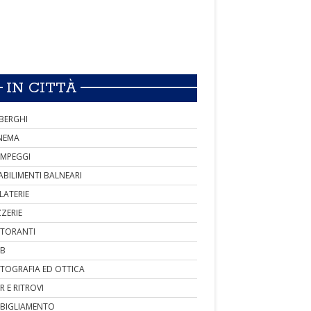
IN CITTÀ
BERGHI
NEMA
MPEGGI
ABILIMENTI BALNEARI
LATERIE
ZZERIE
STORANTI
B
TOGRAFIA ED OTTICA
R E RITROVI
BIGLIAMENTO