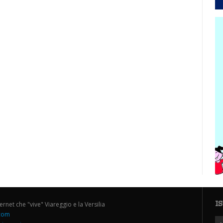
I
ternet che "vive" Viareggio e la Versilia
.com