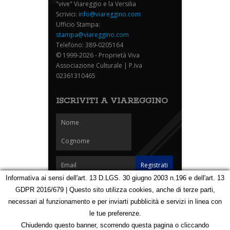
"vive" Viareggio e la Versilia
Scrivici:
info@viareggino.com
Ufficio Stampa:
stampa@viareggino.com
Telefono: 389-0205164
© 1999-2026 - Proprietà Viva
Associazione Culturale | P.Iva
02361310465
ISCRIVITI A VIAREGGINO
Informativa ai sensi dell'art. 13 D.LGS. 30 giugno 2003 n.196 e dell'art. 13
GDPR 2016/679 | Questo sito utilizza cookies, anche di terze parti,
Homepage
Notizie
Speciali
Eventi
Foto Carnevale
necessari al funzionamento e per inviarti pubblicità e servizi in linea con
Foto Viareggino
Partners
Contatti
le tue preferenze.
Privacy e Cookie Policy
Mappa
Chiudendo questo banner, scorrendo questa pagina o cliccando