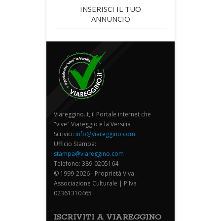
INSERISCI IL TUO
ANNUNCIO
Viareggino.it, il Portale internet che
"vive" Viareggio e la Versilia
Scrivici:
info@viareggino.com
Ufficio Stampa:
stampa@viareggino.com
Telefono: 389-0205164
© 1999-2026 - Proprietà Viva
Associazione Culturale | P.Iva
02361310465
ISCRIVITI A VIAREGGINO