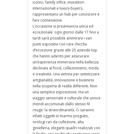
iconici, family office, investitori
internazionali e luxury buyers,
rappresentano un hub per conoscere e
fare connessione.
L’occasione si preannuncia unica ed
eccezionale: ogni giorno dalle 17 fino a
tardi sarà possibile ammirare i vari
punti espositivi con rare chicche
d’eccezione grazie alle 25 aziende top
che hanno aderito per assicurare
un’esperienza immersiva nella bellezza
declinata al food, collezionismo, moda
e creatività. Una vetrina per sintetizzare
artigianalità, innovazione e business
nella scoperta di realtà differenti. Non
una semplice esposizione, ma un
viaggio sensoriale e culturale che unisce
mondi accomunati dallo stesso fil
rouge: la straordinarietà. Ci saranno
infatti oggetti in marmo pregiato,
orologi rari da collezione, alta
gioielleria, eleganti quadri realizzati con
le foglie, una realtà che costruisce aerei