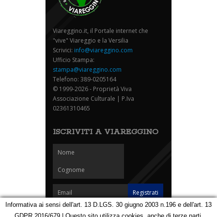
Viareggino.it, il Portale internet che
"vive" Viareggio e la Versilia
Scrivici:
info@viareggino.com
Ufficio Stampa:
stampa@viareggino.com
Telefono: 389-0205164
© 1999-2026 - Proprietà Viva
Associazione Culturale | P.Iva
02361310465
ISCRIVITI A VIAREGGINO
Informativa ai sensi dell'art. 13 D.LGS. 30 giugno 2003 n.196 e dell'art. 13
GDPR 2016/679 | Questo sito utilizza cookies, anche di terze parti,