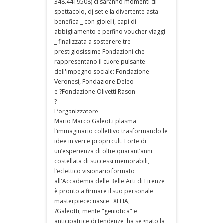
348.4419508) ci saranno momenti di
spettacolo, dj set e la divertente asta
benefica _ con gioielli, capi di
abbigliamento e perfino voucher viaggi
_ finalizzata a sostenere tre
prestigiosissime Fondazioni che
rappresentano il cuore pulsante
dell'impegno sociale: Fondazione
Veronesi, Fondazione Deleo
e ?Fondazione Olivetti Rason
?
L’organizzatore
Mario Marco Galeotti plasma
l’immaginario collettivo trasformando le
idee in veri e propri cult. Forte di
un’esperienza di oltre quarant’anni
costellata di successi memorabili,
l’eclettico visionario formato
all'Accademia delle Belle Arti di Firenze
è pronto a firmare il suo personale
masterpiece: nasce EXELIA,
?Galeotti, mente "geniotica" e
anticipatrice di tendenze, ha segnato la