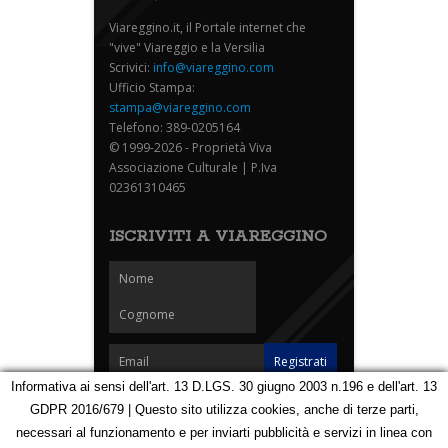
Viareggino.it, il Portale internet che
"vive" Viareggio e la Versilia
Scrivici:
info@viareggino.com
Ufficio Stampa:
stampa@viareggino.com
Telefono: 389-0205164
© 1999-2026 - Proprietà Viva
Associazione Culturale | P.Iva
02361310465
ISCRIVITI A VIAREGGINO
Informativa ai sensi dell'art. 13 D.LGS. 30 giugno 2003 n.196 e dell'art. 13
GDPR 2016/679 | Questo sito utilizza cookies, anche di terze parti,
Homepage
Notizie
Speciali
Eventi
Foto Carnevale
necessari al funzionamento e per inviarti pubblicità e servizi in linea con
Foto Viareggino
Partners
Contatti