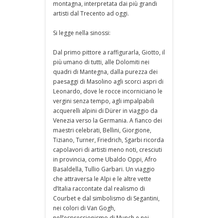
montagna, interpretata dai più grandi
artisti dal Trecento ad oggi.
Si legge nella sinossi:
Dal primo pittore a raffigurarla, Giotto, il
più umano di tutti, alle Dolomiti nei
quadri di Mantegna, dalla purezza dei
paesaggi di Masolino agli scorci aspri di
Leonardo, dove le rocce incorniciano le
vergini senza tempo, agli impalpabili
acquerelli alpini di Dürer in viaggio da
Venezia verso la Germania. A fianco dei
maestri celebrati, Bellini, Giorgione,
Tiziano, Turner, Friedrich, Sgarbi ricorda
capolavori di artisti meno noti, cresciuti
in provincia, come Ubaldo Oppi, Afro
Basaldella, Tullio Garbari. Un viaggio
che attraversa le Alpi e le altre vette
d’Italia raccontate dal realismo di
Courbet e dal simbolismo di Segantini,
nei colori di Van Gogh,
nell’espressionismo di Munch e nei