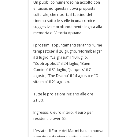
Un pubblico numeroso ha accolto con
entusiasmo questa nuova proposta
culturale, che riporta il fascino del
cinema sotto le stelle in una cornice
suggestiva e profondamente legata alla
memoria di Vittoria Apuana.
I prossimi appuntamenti saranno “Cime
tempestose” il 26 giugno, “Norimberga”
il 3 luglio, “La grazia” il 10 luglio,
“Zootropolis 2” il 24 luglio, “Buen
Camino” il 31 luglio, “Jumpers” il 7
agosto, “The Drama” il 14 agosto e “Oi
vita mia” il 21 agosto.
Tutte le proiezioni iniziano alle ore
21.30.
Ingresso: 6 euro intero, 4 euro per
residenti e over 65.
L’estate di Forte dei Marmi ha una nuova
emozione da vivere sotto le stelle