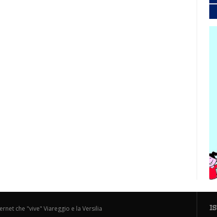
I
ternet che "vive" Viareggio e la Versilia