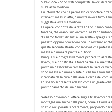
SERAVEZZA – Sono stati completati i lavori di recupe
su Palazzo Mediceo.
Un intervento che ha permesso di riportare ordin
interventi messi in atto, dimostra invece tutto il 
suggestiva vista sul Mediceo.
Le opere, condotte dalla ditta Edil.co. hanno conse
fontana, che erano finiti entrambi nell'abbandono
“Ci siamo trovati dinanzi a una scelta – spiega il 
passato oppure procedere con un restauro anche i
questa seconda strada, consapevoli che potesse ri
messa a dimora di piante e di fiori”.
Dunque si è progressivamente proceduto al restau
lavatoi, si è ripristinata la fontana che è alimenta
posto un bassorilievo raffigurante la Pietà di Mic
sono messe a dimora piante di ciliegio e fiori sul
incaricato della cura delle aree a verde del comun
Lo spazio si presenta adesso come un gradevoliss
posizionamento di una panchina.
“Adesso dovremo riflettere sugli altri lavatori prese
montagna ma anche nella piana, come a Corvaia e a 
spazi o recuperarli: sinceramente, propendo per una