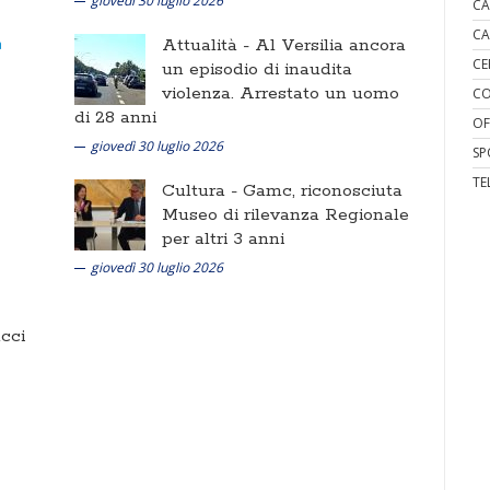
giovedì 30 luglio 2026
CA
CA
Attualità -
Al Versilia ancora
CE
un episodio di inaudita
violenza. Arrestato un uomo
CO
di 28 anni
OF
giovedì 30 luglio 2026
SP
TE
Cultura -
Gamc, riconosciuta
Museo di rilevanza Regionale
per altri 3 anni
giovedì 30 luglio 2026
cci