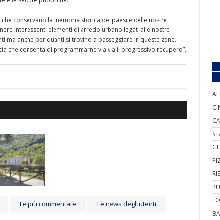
te e le sedute pubbliche.
oghi che conservano la memoria storica dei paesi e delle nostre
enere interessanti elementi di arredo urbano legati alle nostre
identi ma anche per quanti si trovino a passeggiare in queste zone.
ia che consenta di programmarne via via il progressivo recupero”.
AL
CI
CA
ST
GE
PI
RI
PU
FO
Le più commentate
Le news degli utenti
BA