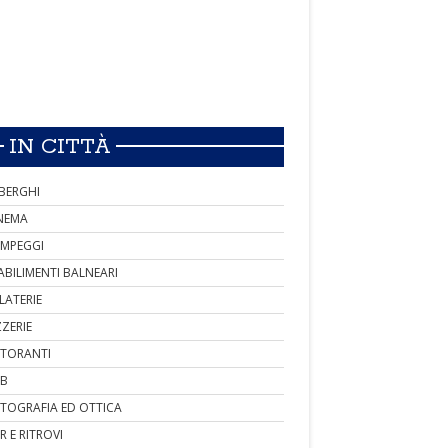
IN CITTÀ
BERGHI
NEMA
MPEGGI
ABILIMENTI BALNEARI
LATERIE
ZZERIE
STORANTI
B
TOGRAFIA ED OTTICA
R E RITROVI