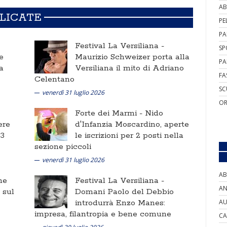
AB
BLICATE
PE
PA
Festival La Versiliana -
SP
e
Maurizio Schweizer porta alla
PA
a
Versiliana il mito di Adriano
FA
Celentano
SC
venerdì 31 luglio 2026
OR
Forte dei Marmi -
Nido
ere
d'Infanzia Moscardino, aperte
 3
le iscrizioni per 2 posti nella
sezione piccoli
venerdì 31 luglio 2026
AB
ne
Festival La Versiliana -
AN
i sul
Domani Paolo del Debbio
AU
introdurrà Enzo Manes:
impresa, filantropia e bene comune
CA