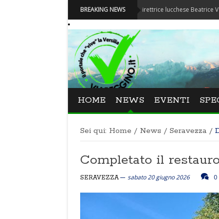
Festival La Versiliana - La direttrice lucchese Beatrice Venezi torna 
BREAKING NEWS
HOME
NEWS
EVENTI
SPE
Sei qui:
Home
/
News
/
Seravezza
/
D
Completato il restauro
sabato 20 giugno 2026
0
SERAVEZZA