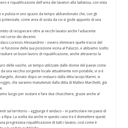
ro e riqualificazione dell'area dei lavatori alla Saltatoia, con vista
e e pulizia in uno spazio da tempo abbandonato che, con gli
suo potenziale, come area di sosta da cui si gode appunto di una
ntito di recuperare oltre ai vecchi lavatoi anche l'adiacente
 nel corso dei decenni.
sindaco Lorenzo Alessandrini – ovvero eliminare quelle tracce del
n funzione della sua posizione vicina al Palazzo, e abbiamo scelto
sultare un buon lavoro di riqualificazione, anche attraverso la
ro delle vasche, un tempo utilizzate dalle donne del paese come
ta da una vecchia sorgente locale attualmente non potabile, vi si è
helangelo, donato dopo un restauro dalla ditta Iacopi Marmi, si
 poggio, che saranno manutenuti dalla ditta di Matteo Marchetti, già
e.
imo luogo per sostare e fare due chiacchiere, grazie anche al
nti sul territorio – aggiunge il sindaco – in particolare nei paesi di
Ripa. La scelta sta anche in questo caso tra il dismettere questi
 progressiva riqualificazione di tutti i lavatoi, così come è