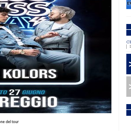
C
one del tour