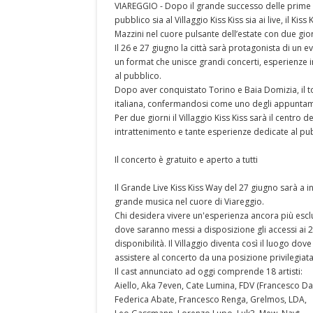
VIAREGGIO - Dopo il grande successo delle prime 
pubblico sia al Villaggio Kiss Kiss sia ai live, il K
Mazzini nel cuore pulsante dell’estate con due gio
Il 26 e 27 giugno la città sarà protagonista di un e
un format che unisce grandi concerti, esperienze im
al pubblico.
Dopo aver conquistato Torino e Baia Domizia, il to
italiana, confermandosi come uno degli appuntamen
Per due giorni il Villaggio Kiss Kiss sarà il centro 
intrattenimento e tante esperienze dedicate al pu
Il concerto è gratuito e aperto a tutti
Il Grande Live Kiss Kiss Way del 27 giugno sarà a i
grande musica nel cuore di Viareggio.
Chi desidera vivere un'esperienza ancora più esclusi
dove saranno messi a disposizione gli accessi ai 2.
disponibilità. Il Villaggio diventa così il luogo dov
assistere al concerto da una posizione privilegiata
Il cast annunciato ad oggi comprende 18 artisti:
Aiello, Aka 7even, Cate Lumina, FDV (Francesco Da 
Federica Abate, Francesco Renga, Grelmos, LDA,