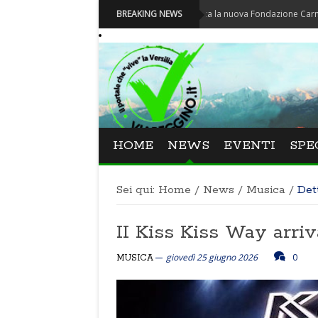
Carnevale - Nominata la nuova Fondazione Carnevale di Vi
BREAKING NEWS
HOME
NEWS
EVENTI
SPE
Sei qui:
Home
/
News
/
Musica
/
Det
II Kiss Kiss Way arriv
giovedì 25 giugno 2026
0
MUSICA