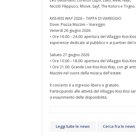
Leo Gassmann, Lorenzo Lupo, Luk3, Mew, Nayt,
Nicolò Filippucci, Rhove, Sayf, The Kolors e Trigno.
KISS KISS WAY 2026 – TAPPA DI VIAREGGIO
Dove: Piazza Mazzini – Viareggio
Venerdì 26 giugno 2026
• Ore 16.00 – 24.00: apertura del Villaggio Kiss Kis
esperienze dedicate al pubblico e ai partner del t
Sabato 27 giugno 2026
• Ore 10.00 – 18.00: apertura del Villaggio Kiss Kiss
• Ore 21.00: Grande Live Kiss Kiss Way, con gli art
Mazzini nel cuore della musica dell'estate.
Il concerto è a ingresso libero e gratuito.
Partecipando alle attività del Villaggio Kiss Kiss sar
a esaurimento delle disponibilità.
Leggi tutte le news
Cerca fra le news