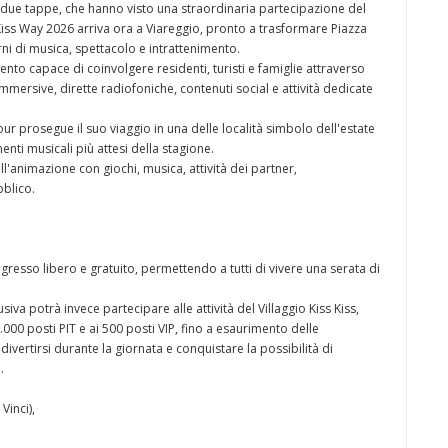
due tappe, che hanno visto una straordinaria partecipazione del
iss Kiss Way 2026 arriva ora a Viareggio, pronto a trasformare Piazza
rni di musica, spettacolo e intrattenimento.
vento capace di coinvolgere residenti, turisti e famiglie attraverso
mersive, dirette radiofoniche, contenuti social e attività dedicate
ur prosegue il suo viaggio in una delle località simbolo dell'estate
ti musicali più attesi della stagione.
dell'animazione con giochi, musica, attività dei partner,
bblico.
ngresso libero e gratuito, permettendo a tutti di vivere una serata di
va potrà invece partecipare alle attività del Villaggio Kiss Kiss,
000 posti PIT e ai 500 posti VIP, fino a esaurimento delle
e divertirsi durante la giornata e conquistare la possibilità di
.
Vinci),