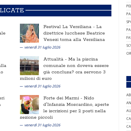
PE
BLICATE
PA
SP
Festival La Versiliana -
La
PA
ale
direttrice lucchese Beatrice
FA
Venezi torna alla Versiliana
SC
venerdì 31 luglio 2026
OR
Attualità -
Ma la piscina
lla
comunale non doveva essere
no
già conclusa? ora servono 3
milioni di euro
venerdì 31 luglio 2026
AB
ri
Forte dei Marmi -
Nido
AN
a
d'Infanzia Moscardino, aperte
le iscrizioni per 2 posti nella
AU
sezione piccoli
CA
venerdì 31 luglio 2026
CA