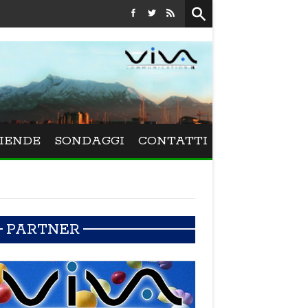
Festival La Versiliana - La direttrice lucchese Beatrice Venezi
IENDE
SONDAGGI
CONTATTI
PARTNER