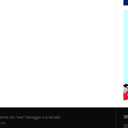
I
ternet che "vive" Viareggio e la Versilia
.com