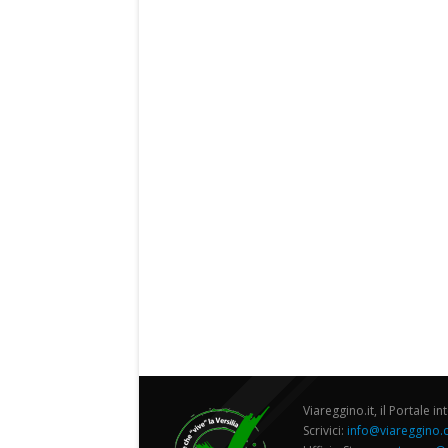
Viareggino.it, il Portale in
Scrivici:
info@viareggino