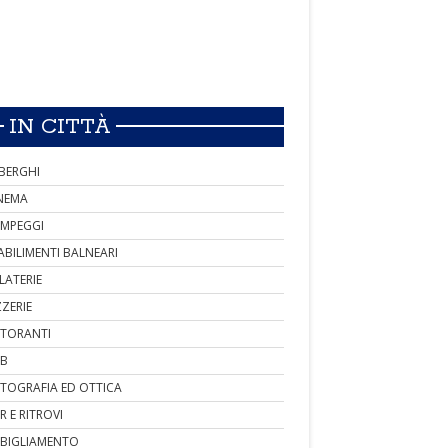
IN CITTÀ
BERGHI
NEMA
MPEGGI
ABILIMENTI BALNEARI
LATERIE
ZZERIE
STORANTI
B
TOGRAFIA ED OTTICA
R E RITROVI
BIGLIAMENTO