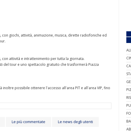
s, con giochi, attività, animazione, musica, dirette radiofoniche ed
our.
AL
CI
, con attività e intrattenimento per tutta la giornata.
isti del tour e uno spettacolo gratuito che trasformerà Piazza
CA
ST
GE
à inoltre possibile ottenere l'accesso all'area PIT e all'area VIP, fino
PI
RI
PU
FO
BA
Le più commentate
Le news degli utenti
AB