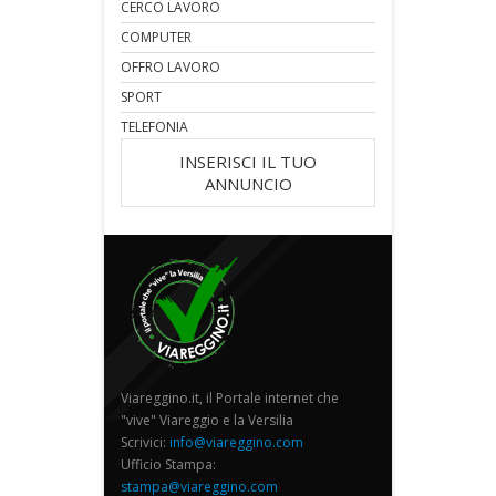
CERCO LAVORO
COMPUTER
OFFRO LAVORO
SPORT
TELEFONIA
INSERISCI IL TUO
ANNUNCIO
Viareggino.it, il Portale internet che
"vive" Viareggio e la Versilia
Scrivici:
info@viareggino.com
Ufficio Stampa:
stampa@viareggino.com