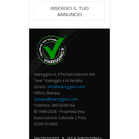
INSERISCI IL TUO
ANNUNCIO
Viareggino.it, il Portale internet che
"vive" Viareggio e la Versilia
Scrivici:
info@viareggino.com
Ufficio Stampa:
stampa@viareggino.com
Telefono: 389-0205164
© 1999-2026 - Proprietà Viva
Associazione Culturale | P.Iva
02361310465