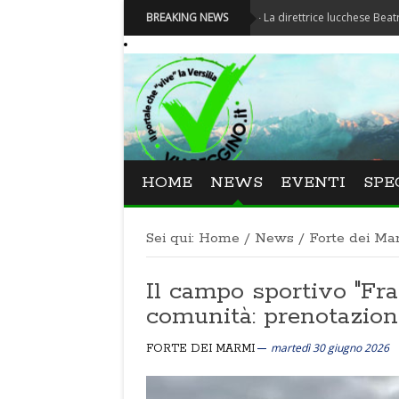
Festival La Versiliana - La direttrice lucchese Beatrice Venezi t
BREAKING NEWS
HOME
NEWS
EVENTI
SPE
Sei qui:
Home
/
News
/
Forte dei Ma
Il campo sportivo "Fra
comunità: prenotazion
martedì 30 giugno 2026
FORTE DEI MARMI