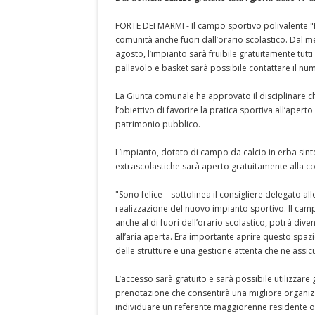
FORTE DEI MARMI - Il campo sportivo polivalente "Fr
comunità anche fuori dall’orario scolastico. Dal me
agosto, l’impianto sarà fruibile gratuitamente tutti
pallavolo e basket sarà possibile contattare il 
La Giunta comunale ha approvato il disciplinare ch
l’obiettivo di favorire la pratica sportiva all’apert
patrimonio pubblico.
L’impianto, dotato di campo da calcio in erba sinte
extrascolastiche sarà aperto gratuitamente alla coll
"Sono felice – sottolinea il consigliere delegato a
realizzazione del nuovo impianto sportivo. Il camp
anche al di fuori dell’orario scolastico, potrà div
all’aria aperta. Era importante aprire questo spazi
delle strutture e una gestione attenta che ne assicur
L’accesso sarà gratuito e sarà possibile utilizzare 
prenotazione che consentirà una migliore organizza
individuare un referente maggiorenne residente o 