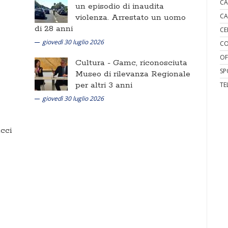
CA
un episodio di inaudita
CA
violenza. Arrestato un uomo
di 28 anni
CE
giovedì 30 luglio 2026
CO
OF
Cultura -
Gamc, riconosciuta
SP
Museo di rilevanza Regionale
per altri 3 anni
TE
giovedì 30 luglio 2026
cci