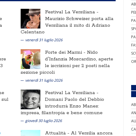
AB
Festival La Versiliana -
PE
e
Maurizio Schweizer porta alla
PA
a
Versiliana il mito di Adriano
SP
Celentano
PA
venerdì 31 luglio 2026
FA
Forte dei Marmi -
Nido
SC
ere
d'Infanzia Moscardino, aperte
OR
 3
le iscrizioni per 2 posti nella
sezione piccoli
venerdì 31 luglio 2026
ne
Festival La Versiliana -
i sul
Domani Paolo del Debbio
AB
introdurrà Enzo Manes:
impresa, filantropia e bene comune
AN
giovedì 30 luglio 2026
AU
CA
Attualità -
Al Versilia ancora