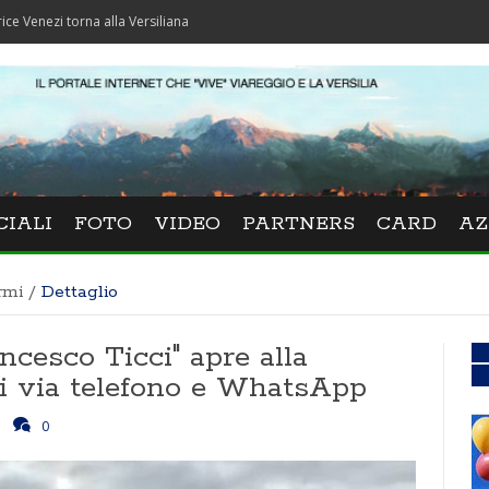
orna alla Versiliana
CIALI
FOTO
VIDEO
PARTNERS
CARD
AZ
rmi
/
Dettaglio
ncesco Ticci" apre alla
i via telefono e WhatsApp
0