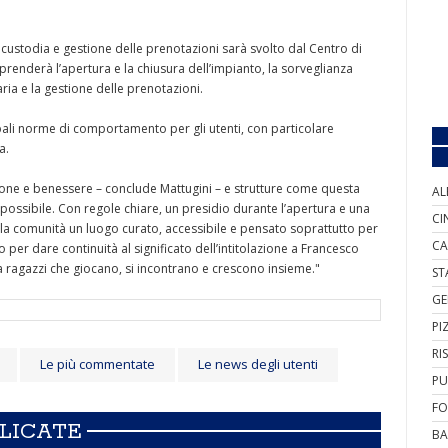
a, custodia e gestione delle prenotazioni sarà svolto dal Centro di
prenderà l’apertura e la chiusura dell’impianto, la sorveglianza
naria e la gestione delle prenotazioni.
ipali norme di comportamento per gli utenti, con particolare
a.
zione e benessere – conclude Mattugini – e strutture come questa
AL
ssibile. Con regole chiare, un presidio durante l’apertura e una
CI
la comunità un luogo curato, accessibile e pensato soprattutto per
CA
o per dare continuità al significato dell’intitolazione a Francesco
 ragazzi che giocano, si incontrano e crescono insieme."
ST
GE
PI
RI
Le più commentate
Le news degli utenti
PU
FO
BLICATE
BA