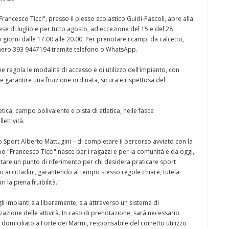
ancesco Ticci", presso il plesso scolastico Guidi-Pascoli, apre alla
se di luglio e per tutto agosto, ad eccezione del 15 e del 28
 i giorni dalle 17.00 alle 20.00. Per prenotare i campi da calcetto,
numero 393 9447194 tramite telefono o WhatsApp.
e regola le modalità di accesso e di utilizzo dell’impianto, con
o e garantire una fruizione ordinata, sicura e rispettosa del
tica, campo polivalente e pista di atletica, nelle fasce
ettività.
llo Sport Alberto Mattugini – di completare il percorso avviato con la
o "Francesco Ticci" nasce per i ragazzi e per la comunità e da oggi,
entare un punto di riferimento per chi desidera praticare sport
o ai cittadini, garantendo al tempo stesso regole chiare, tutela
i la piena fruibilità."
gli impianti sia liberamente, sia attraverso un sistema di
zione delle attività. In caso di prenotazione, sarà necessario
domiciliato a Forte dei Marmi, responsabile del corretto utilizzo