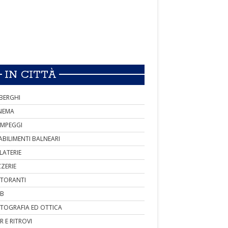
IN CITTÀ
BERGHI
NEMA
MPEGGI
ABILIMENTI BALNEARI
LATERIE
ZZERIE
STORANTI
B
TOGRAFIA ED OTTICA
R E RITROVI