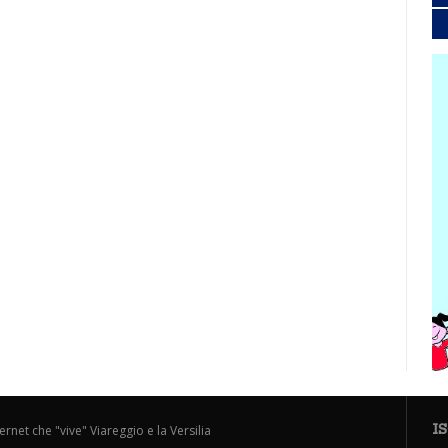
I
ternet che "vive" Viareggio e la Versilia