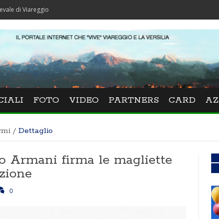
Viareggio
CIALI
FOTO
VIDEO
PARTNERS
CARD
AZ
rmi
/
Dettaglio
io Armani firma le magliette
izione
0