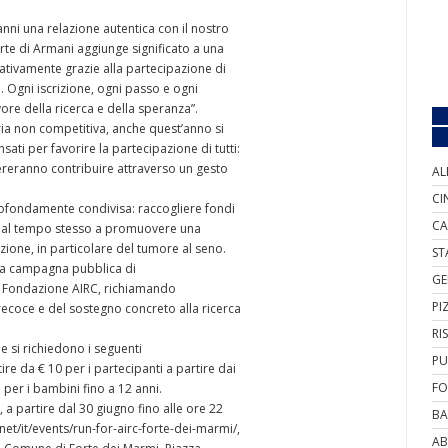
anni una relazione autentica con il nostro
arte di Armani aggiunge significato a una
cativamente grazie alla partecipazione di
ni. Ogni iscrizione, ogni passo e ogni
re della ricerca e della speranza”.
ia non competitiva, anche quest’anno si
sati per favorire la partecipazione di tutti:
idereranno contribuire attraverso un gesto
AL
CI
e profondamente condivisa: raccogliere fondi
CA
do al tempo stesso a promuovere una
one, in particolare del tumore al seno.
ST
lla campagna pubblica di
GE
di Fondazione AIRC, richiamando
PI
recoce e del sostegno concreto alla ricerca
RI
e si richiedono i seguenti
PU
re da € 10 per i partecipanti a partire dai
FO
 per i bambini fino a 12 anni.
 a partire dal 30 giugno fino alle ore 22
BA
net/it/events/run-for-airc-forte-dei-marmi/,
AB