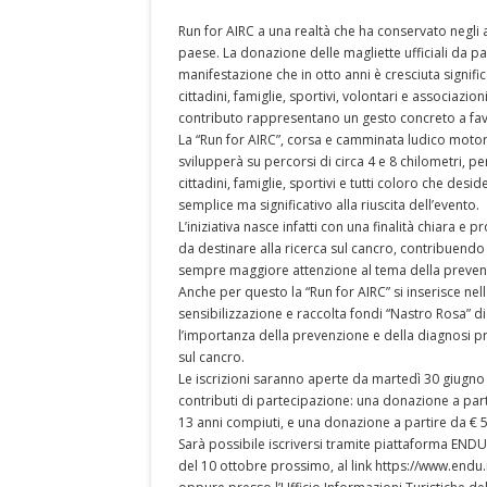
Run for AIRC a una realtà che ha conservato negli 
paese. La donazione delle magliette ufficiali da p
manifestazione che in otto anni è cresciuta signifi
cittadini, famiglie, sportivi, volontari e associazio
contributo rappresentano un gesto concreto a favo
La “Run for AIRC”, corsa e camminata ludico motor
svilupperà su percorsi di circa 4 e 8 chilometri, pen
cittadini, famiglie, sportivi e tutti coloro che des
semplice ma significativo alla riuscita dell’evento.
L’iniziativa nasce infatti con una finalità chiara 
da destinare alla ricerca sul cancro, contribuen
sempre maggiore attenzione al tema della prevenzi
Anche per questo la “Run for AIRC” si inserisce ne
sensibilizzazione e raccolta fondi “Nastro Rosa” 
l’importanza della prevenzione e della diagnosi p
sul cancro.
Le iscrizioni saranno aperte da martedì 30 giugno 
contributi di partecipazione: una donazione a parti
13 anni compiuti, e una donazione a partire da € 5
Sarà possibile iscriversi tramite piattaforma ENDU,
del 10 ottobre prossimo, al link https://www.endu.