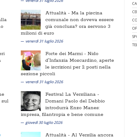
venerdì 31 luglio 2026
CA
CE
Attualità -
Ma la piscina
lla
comunale non doveva essere
CO
no
già conclusa? ora servono 3
OF
milioni di euro
SP
venerdì 31 luglio 2026
TE
ri
Forte dei Marmi -
Nido
a
d'Infanzia Moscardino, aperte
le iscrizioni per 2 posti nella
sezione piccoli
venerdì 31 luglio 2026
ne
Festival La Versiliana -
i sul
Domani Paolo del Debbio
introdurrà Enzo Manes:
impresa, filantropia e bene comune
giovedì 30 luglio 2026
Attualità -
Al Versilia ancora