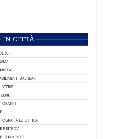
IN CITTÀ
BERGHI
NEMA
MPEGGI
ABILIMENTI BALNEARI
LATERIE
ZZERIE
STORANTI
B
TOGRAFIA ED OTTICA
R E RITROVI
BIGLIAMENTO