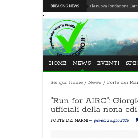
Carnevale - Nominata la nuova Fondazione Carnevale di 
BREAKING NEWS
HOME
NEWS
EVENTI
SPE
Sei qui:
Home
/
News
/
Forte dei Ma
“Run for AIRC”: Giorg
ufficiali della nona ed
giovedì 2 luglio 2026
FORTE DEI MARMI