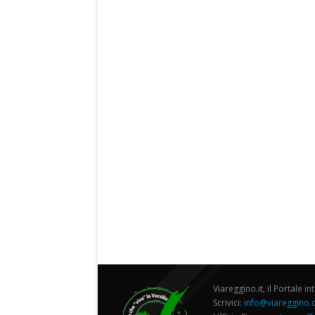
Viareggino.it, il Portale in
Scrivici:
info@viareggino