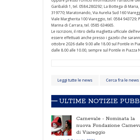
oppure presso l’Ufficio Informazioni Turistiche d
Garibaldi 1, tel. 0584.280292; La Bottega di Maria,
319770; Maratonando, Via Aurelia Sud 160 Viaregg
Viale Margherita 100 Viareggio, tel. 0584 943729; 
Marina di Carrara, tel. 0585 634665.
Le iscrizioni, il ritiro della maglietta ufficiale de
essere effettuati anche presso i gazebi che sarann
ottobre 2026 dalle 9.00 alle 18.00 sul Pontile in 
dalle 8.00 alle 10.00, sempre sul Pontile in Piazza 
Leggi tutte le news
Cerca fra le news
ULTIME NOTIZIE PUB
Carnevale -
Nominata la
nuova Fondazione Carnev
di Viareggio