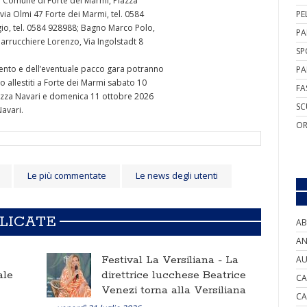
el Comune di Forte dei Marmi, Piazza
 via Olmi 47 Forte dei Marmi, tel. 0584
PE
io, tel. 0584 928988; Bagno Marco Polo,
PA
Parrucchiere Lorenzo, Via Ingolstadt 8
SP
ll’evento e dell’eventuale pacco gara potranno
PA
o allestiti a Forte dei Marmi sabato 10
FA
Piazza Navari e domenica 11 ottobre 2026
SC
Navari.
OR
Le più commentate
Le news degli utenti
BLICATE
AB
AN
Festival La Versiliana -
La
AU
ale
direttrice lucchese Beatrice
CA
Venezi torna alla Versiliana
CA