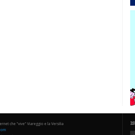
I
ternet che "vive" Viareggio e la Versilia
.com