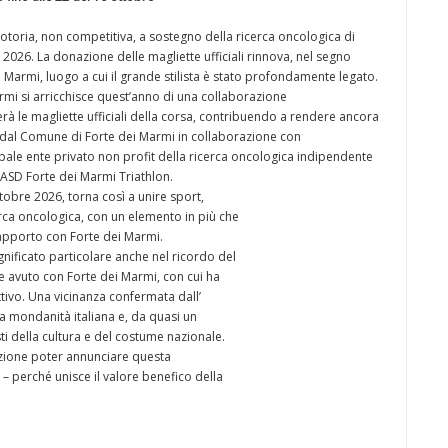
toria, non competitiva, a sostegno della ricerca oncologica di
026. La donazione delle magliette ufficiali rinnova, nel segno
ei Marmi, luogo a cui il grande stilista è stato profondamente legato.
rmi si arricchisce quest’anno di una collaborazione
rà le magliette ufficiali della corsa, contribuendo a rendere ancora
 dal Comune di Forte dei Marmi in collaborazione con
ipale ente privato non profit della ricerca oncologica indipendente
i ASD Forte dei Marmi Triathlon.
bre 2026, torna così a unire sport,
erca oncologica, con un elemento in più che
o rapporto con Forte dei Marmi.
nificato particolare anche nel ricordo del
avuto con Forte dei Marmi, con cui ha
ivo. Una vicinanza confermata dall’
a mondanità italiana e, da quasi un
isti della cultura e del costume nazionale.
zione poter annunciare questa
 – perché unisce il valore benefico della