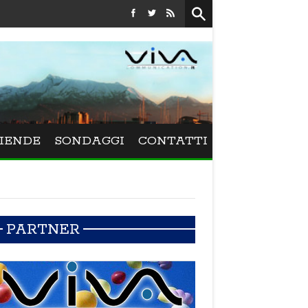
Festival La Versiliana - La direttrice lucchese Beatrice Vene
IENDE
SONDAGGI
CONTATTI
PARTNER