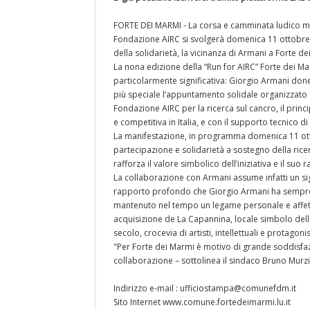
FORTE DEI MARMI - La corsa e camminata ludico mo
Fondazione AIRC si svolgerà domenica 11 ottobre 2
della solidarietà, la vicinanza di Armani a Forte d
La nona edizione della “Run for AIRC” Forte dei Ma
particolarmente significativa: Giorgio Armani done
più speciale l’appuntamento solidale organizzato
Fondazione AIRC per la ricerca sul cancro, il princ
e competitiva in Italia, e con il supporto tecnico d
La manifestazione, in programma domenica 11 otto
partecipazione e solidarietà a sostegno della ric
rafforza il valore simbolico dell’iniziativa e il su
La collaborazione con Armani assume infatti un sig
rapporto profondo che Giorgio Armani ha sempre 
mantenuto nel tempo un legame personale e affett
acquisizione de La Capannina, locale simbolo dell
secolo, crocevia di artisti, intellettuali e protagon
"Per Forte dei Marmi è motivo di grande soddisfa
collaborazione – sottolinea il sindaco Bruno Murzi
Indirizzo e-mail : ufficiostampa@comunefdm.it
Sito Internet www.comune.fortedeimarmi.lu.it