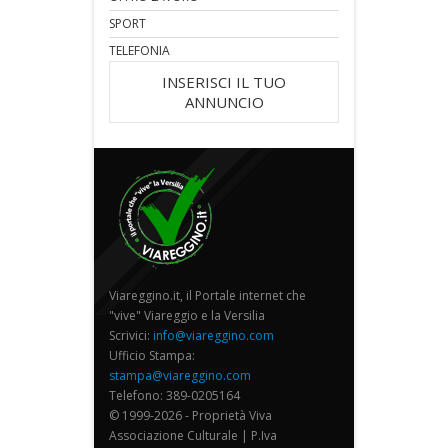
SPORT
TELEFONIA
INSERISCI IL TUO
ANNUNCIO
Viareggino.it, il Portale internet che
"vive" Viareggio e la Versilia
Scrivici:
info@viareggino.com
Ufficio Stampa:
stampa@viareggino.com
Telefono: 389-0205164
© 1999-2026 - Proprietà Viva
Associazione Culturale | P.Iva