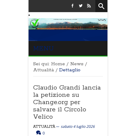
MENU
Sei qui:
Home
/
News
/
Attualità
/
Dettaglio
Claudio Grandi lancia
la petizione su
Change.org per
salvare il Circolo
Velico
sabato 4 luglio 2026
ATTUALITÀ
0