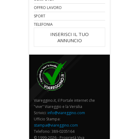
OFFRO LAVORO
SPORT
TELEFONIA
INSERISCI IL TUO
ANNUNCIO
Viareggino.it, il Portale internet che
"vive" Viareggio e la Versilia
Scrivici:
info@viareggino.com
Ufficio Stampa:
stampa@viareggino.com
Telefono: 389-0205164
© 1999-2026 - Proprietà Viva