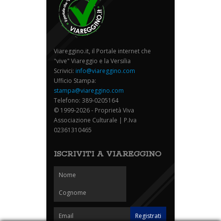
Viareggino.it, il Portale internet che
"vive" Viareggio e la Versilia
Scrivici:
info@viareggino.com
Ufficio Stampa:
stampa@viareggino.com
Telefono: 389-0205164
© 1999-2026 - Proprietà Viva
Associazione Culturale | P.Iva
02361310465
ISCRIVITI A VIAREGGINO