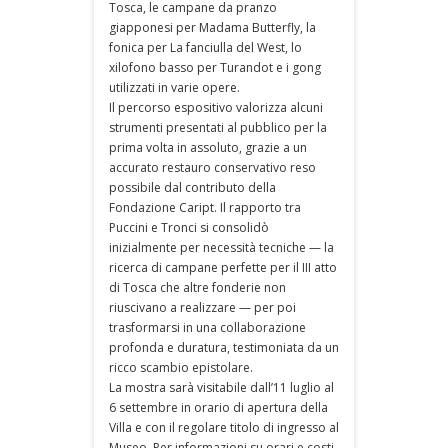
Tosca, le campane da pranzo
giapponesi per Madama Butterfly, la
fonica per La fanciulla del West, lo
xilofono basso per Turandot e i gong
utilizzati in varie opere.
Il percorso espositivo valorizza alcuni
strumenti presentati al pubblico per la
prima volta in assoluto, grazie a un
accurato restauro conservativo reso
possibile dal contributo della
Fondazione Caript. Il rapporto tra
Puccini e Tronci si consolidò
inizialmente per necessità tecniche — la
ricerca di campane perfette per il III atto
di Tosca che altre fonderie non
riuscivano a realizzare — per poi
trasformarsi in una collaborazione
profonda e duratura, testimoniata da un
ricco scambio epistolare.
La mostra sarà visitabile dall’11 luglio al
6 settembre in orario di apertura della
Villa e con il regolare titolo di ingresso al
Museo. Per informazioni su orari e costi