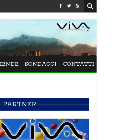
Festival La Versiliana - La direttrice lucchese Beatrice Venezi 
IENDE
SONDAGGI
CONTATTI
PARTNER