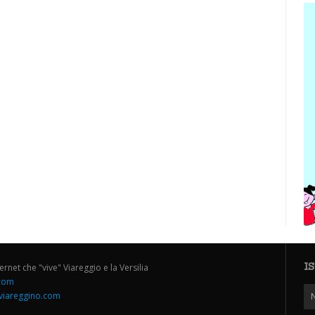
I
ternet che "vive" Viareggio e la Versilia
.com
iareggino.com