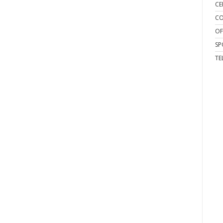
CE
CO
OF
SP
TE