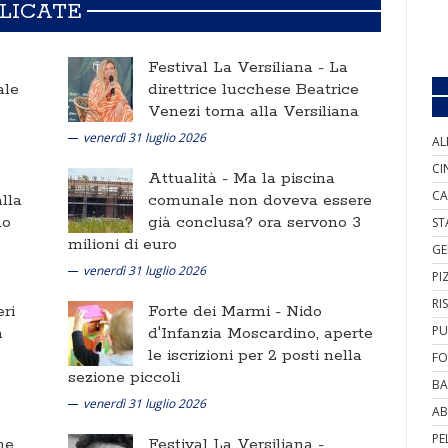
BLICATE
Festival La Versiliana -
La
ale
direttrice lucchese Beatrice
Venezi torna alla Versiliana
venerdì 31 luglio 2026
AL
CI
Attualità -
Ma la piscina
CA
lla
comunale non doveva essere
no
già conclusa? ora servono 3
ST
milioni di euro
GE
venerdì 31 luglio 2026
PI
RI
ri
Forte dei Marmi -
Nido
PU
a
d'Infanzia Moscardino, aperte
le iscrizioni per 2 posti nella
FO
sezione piccoli
BA
venerdì 31 luglio 2026
AB
PE
ne
Festival La Versiliana -