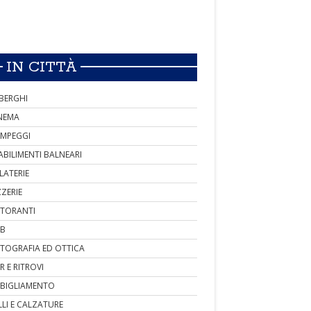
IN CITTÀ
BERGHI
NEMA
MPEGGI
ABILIMENTI BALNEARI
LATERIE
ZZERIE
STORANTI
B
TOGRAFIA ED OTTICA
R E RITROVI
BIGLIAMENTO
LLI E CALZATURE