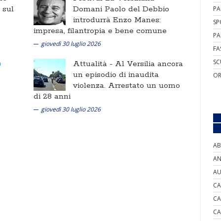
i sul
Domani Paolo del Debbio
PA
introdurrà Enzo Manes:
SP
impresa, filantropia e bene comune
PA
giovedì 30 luglio 2026
FA
SC
Attualità -
Al Versilia ancora
un episodio di inaudita
OR
violenza. Arrestato un uomo
di 28 anni
giovedì 30 luglio 2026
AB
AN
AU
CA
CA
CA