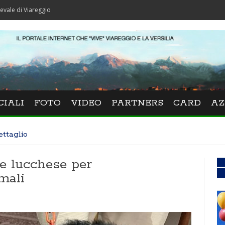
reggio
CIALI
FOTO
VIDEO
PARTNERS
CARD
AZ
ettaglio
e lucchese per
mali