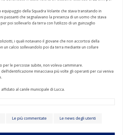
 un equipaggio della Squadra Volante che stava transitando in
lcuni passanti che segnalavano la presenza di un uomo che stava
er poi sollevarlo da terra con l’utilizzo di un guinzaglio
liziotti, i quali notavano il giovane che non accortosi della
con un calcio sollevandolo poi da terra mediante un collare
to per le percosse subite, non voleva camminare.
dell’identificazione minacciava più volte gli operanti per cui veniva
e.
 affidato al canile municipale di Lucca.
Le più commentate
Le news degli utenti