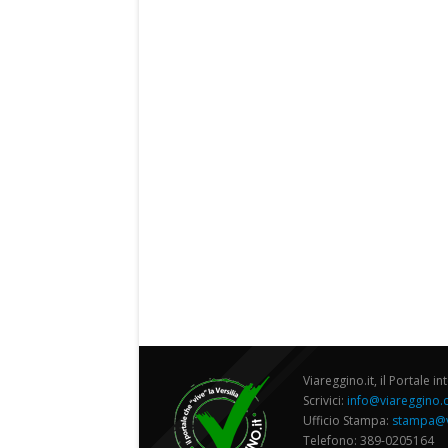
Viareggino.it, il Portale in
Scrivici:
info@viareggino
Ufficio Stampa:
stampa@v
Telefono: 389-0205164