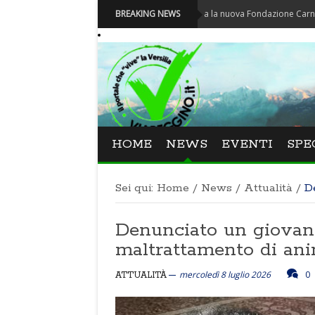
Carnevale - Nominata la nuova Fondazione Carnevale di Via
BREAKING NEWS
HOME
NEWS
EVENTI
SPE
Sei qui:
Home
/
News
/
Attualità
/
D
Denunciato un giovan
maltrattamento di ani
mercoledì 8 luglio 2026
0
ATTUALITÀ