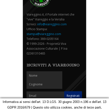
Viareggino.it, il Portale internet che
"vive" Viareggio e la Versilia
Scrivici:
info@viareggino.com
Ufficio Stampa:
stampa@viareggino.com
Telefono: 389-0205164
© 1999-2026 - Proprietà Viva
Associazione Culturale | P.Iva
02361310465
ISCRIVITI A VIAREGGINO
Informativa ai sensi dell'art. 13 D.LGS. 30 giugno 2003 n.196 e dell'art. 13
GDPR 2016/679 | Questo sito utilizza cookies, anche di terze parti,