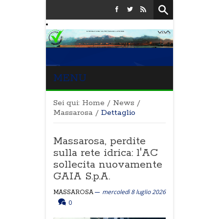
MENU
Sei qui:
Home
/
News
/
Massarosa
/
Dettaglio
Massarosa, perdite
sulla rete idrica: l'AC
sollecita nuovamente
GAIA S.p.A.
mercoledì 8 luglio 2026
MASSAROSA
0