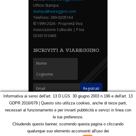
Ufficio Stampa:
stampa@viareggino.com
Telefono: 389-0205164
© 1999-2026 - Proprietà Viva
Associazione Culturale | P.Iva
02361310465
ISCRIVITI A VIAREGGINO
Informativa ai sensi dell'art. 13 D.LGS. 30 giugno 2003 n.196 e dell'art. 13
GDPR 2016/679 | Questo sito utilizza cookies, anche di terze parti,
Homepage
Notizie
Speciali
Eventi
Foto Carnevale
necessari al funzionamento e per inviarti pubblicità e servizi in linea con
Foto Viareggino
Partners
Contatti
le tue preferenze.
Privacy e Cookie Policy
Mappa
Chiudendo questo banner, scorrendo questa pagina o cliccando
qualunque suo elemento acconsenti all'uso dei