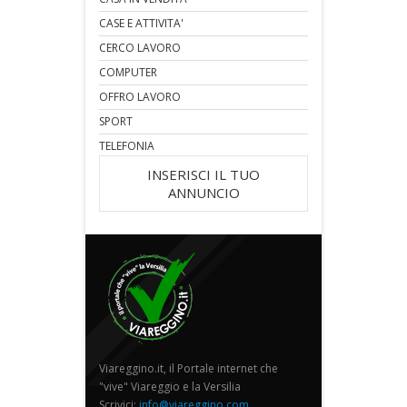
CASE E ATTIVITA'
CERCO LAVORO
COMPUTER
OFFRO LAVORO
SPORT
TELEFONIA
INSERISCI IL TUO
ANNUNCIO
Viareggino.it, il Portale internet che
"vive" Viareggio e la Versilia
Scrivici:
info@viareggino.com