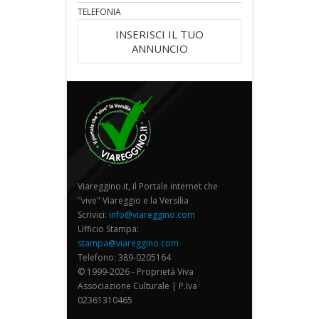
TELEFONIA
INSERISCI IL TUO
ANNUNCIO
Viareggino.it, il Portale internet che
"vive" Viareggio e la Versilia
Scrivici:
info@viareggino.com
Ufficio Stampa:
stampa@viareggino.com
Telefono: 389-0205164
© 1999-2026 - Proprietà Viva
Associazione Culturale | P.Iva
02361310465