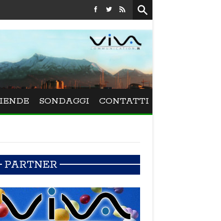
Festival La Versiliana - La direttrice lucchese Beatrice Venezi
IENDE
SONDAGGI
CONTATTI
PARTNER