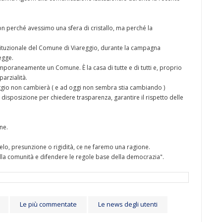
 perché avessimo una sfera di cristallo, ma perché la
tituzionale del Comune di Viareggio, durante la campagna
legge.
poraneamente un Comune. È la casa di tutte e di tutti e, proprio
parzialità.
eggio non cambierà ( e ad oggi non sembra stia cambiando )
a disposizione per chiedere trasparenza, garantire il rispetto delle
ne.
elo, presunzione o rigidità, ce ne faremo una ragione.
ella comunità e difendere le regole base della democrazia".
Le più commentate
Le news degli utenti