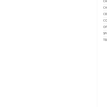
CA
CA
CE
CO
OF
SP
TE