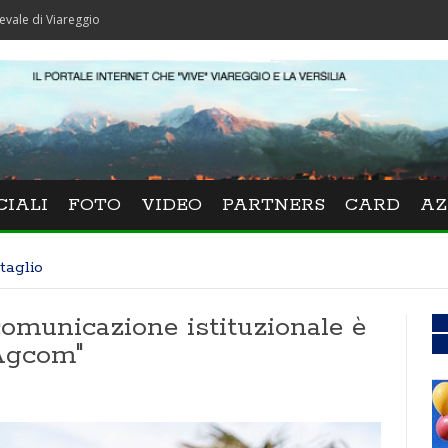
areggio
CIALI
FOTO
VIDEO
PARTNERS
CARD
AZ
taglio
comunicazione istituzionale è
 Agcom"