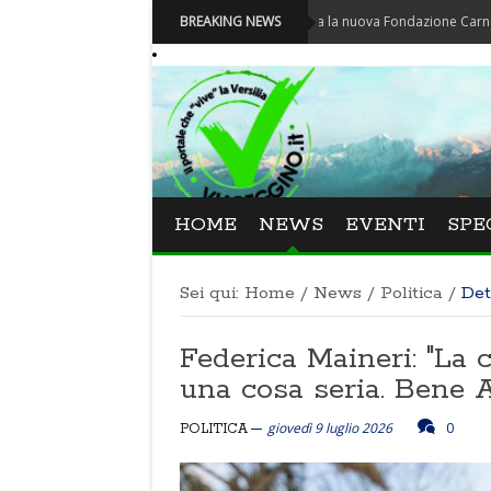
Carnevale - Nominata la nuova Fondazione Carnevale di Vi
BREAKING NEWS
HOME
NEWS
EVENTI
SPE
Sei qui:
Home
/
News
/
Politica
/
Det
Federica Maineri: "La 
una cosa seria. Bene
giovedì 9 luglio 2026
0
POLITICA