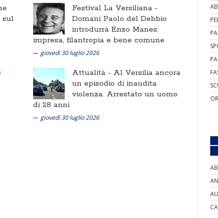
AB
ne
Festival La Versiliana -
i sul
Domani Paolo del Debbio
PE
introdurrà Enzo Manes:
PA
impresa, filantropia e bene comune
SP
giovedì 30 luglio 2026
PA
Attualità -
Al Versilia ancora
FA
un episodio di inaudita
SC
violenza. Arrestato un uomo
OR
di 28 anni
giovedì 30 luglio 2026
AB
AN
AU
CA