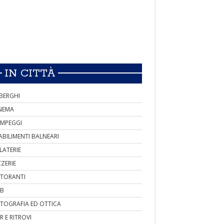
IN CITTÀ
BERGHI
NEMA
MPEGGI
ABILIMENTI BALNEARI
LATERIE
ZZERIE
STORANTI
B
TOGRAFIA ED OTTICA
R E RITROVI