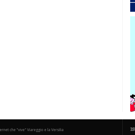
I
ternet che "vive" Viareggio e la Versilia