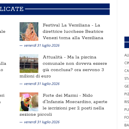
BLICATE
Festival La Versiliana -
La
ale
direttrice lucchese Beatrice
Venezi torna alla Versiliana
venerdì 31 luglio 2026
AL
Attualità -
Ma la piscina
lla
comunale non doveva essere
CI
no
già conclusa? ora servono 3
CA
milioni di euro
ST
venerdì 31 luglio 2026
GE
PI
ri
Forte dei Marmi -
Nido
a
d'Infanzia Moscardino, aperte
RI
le iscrizioni per 2 posti nella
PU
sezione piccoli
FO
venerdì 31 luglio 2026
BA