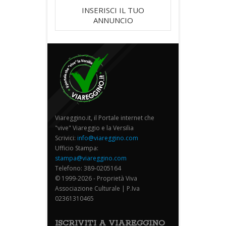
INSERISCI IL TUO
ANNUNCIO
Viareggino.it, il Portale internet che
"vive" Viareggio e la Versilia
Scrivici:
info@viareggino.com
Ufficio Stampa:
stampa@viareggino.com
Telefono: 389-0205164
© 1999-2026 - Proprietà Viva
Associazione Culturale | P.Iva
02361310465
ISCRIVITI A VIAREGGINO