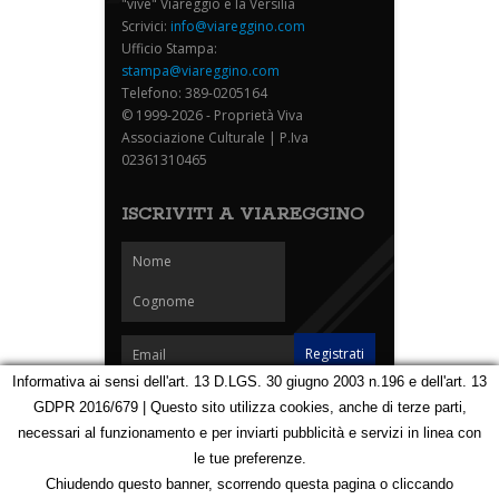
"vive" Viareggio e la Versilia
Scrivici:
info@viareggino.com
Ufficio Stampa:
stampa@viareggino.com
Telefono: 389-0205164
© 1999-2026 - Proprietà Viva
Associazione Culturale | P.Iva
02361310465
ISCRIVITI A VIAREGGINO
Informativa ai sensi dell'art. 13 D.LGS. 30 giugno 2003 n.196 e dell'art. 13
GDPR 2016/679 | Questo sito utilizza cookies, anche di terze parti,
Homepage
Notizie
Speciali
Eventi
Foto Carnevale
necessari al funzionamento e per inviarti pubblicità e servizi in linea con
Foto Viareggino
Partners
Contatti
le tue preferenze.
Privacy e Cookie Policy
Mappa
Chiudendo questo banner, scorrendo questa pagina o cliccando